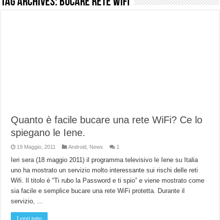
Tag Archives:
Bucare rete wifi
NUASI B2-1: trascrizione e riassunti AI per le tue riunioni e lezioni universitarie
Dashcam 70mai A810 Lite: Piccola, 4K e molto efficace. Ecco come va in strada
NON Crederai a quanta LUCE fa questa Lampada Letour! – RECENSIONE
Cecotec Millor, recensione della mountain bike elettrica biammortizzata.
Chi l’ha detto che gli Open-Ear suonano male? Recensione EarFun Clip 2
BENKS OMNIWARRIOR: Più di un semplice vetro temperato!
Brondi Amico Vero 4G: Focus su SOS, sicurezza e controllo da remoto.
Quanto è facile bucare una rete WiFi? Ce lo
Brondi Amico VERO 4G : Focus su SOS e comandi da remoto
spiegano le Iene.
19 Maggio, 2011
Android
,
News
1
Ieri sera (18 maggio 2011) il programma televisivo le Iene su Italia
uno ha mostrato un servizio molto interessante sui rischi delle reti
Wifi. Il titolo è “Ti rubo la Password e ti spio” e viene mostrato come
sia facile e semplice bucare una rete WiFi protetta. Durante il
servizio, …
Leggi tutto