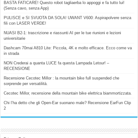
BASTA FATICARE! Questo robot tagliaerba lo appoggi e fa tutto lui!
(Senza cavo, senza App)
PULISCE e SI SVUOTA DA SOLA! UWANT V600: Aspirapolvere senza
fili con LASER VERDE!
NUASI B2-1: trascrizione e riassunti AI per le tue riunioni e lezioni
universitarie
Dashcam 70mai A810 Lite: Piccola, 4K e molto efficace. Ecco come va
in strada
NON Crederai a quanta LUCE fa questa Lampada Letour! –
RECENSIONE
Recensione Cecotec Millor : la mountain bike full suspended che
sorprende per versatilità.
Cecotec Millor, recensione della mountain bike elettrica biammortizzata.
Chi l’ha detto che gli Open-Ear suonano male? Recensione EarFun Clip
2