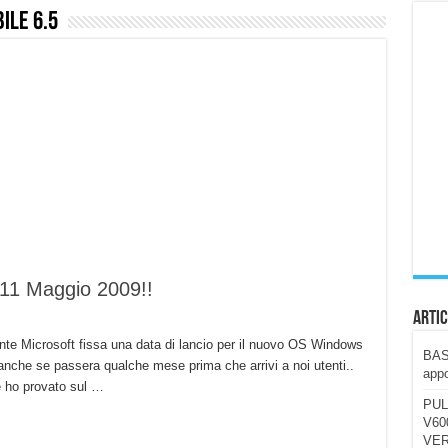
ile 6.5
ccola, 4K e molto efficace. Ecco come va in strada
CE fa questa Lampada Letour! – RECENSIONE
della mountain bike elettrica biammortizzata.
n-Ear suonano male? Recensione EarFun Clip 2
i un semplice vetro temperato!
 su SOS, sicurezza e controllo da remoto.
cus su SOS e comandi da remoto
 11 Maggio 2009!!
Artic
ente Microsoft fissa una data di lancio per il nuovo OS Windows
BAST
 anche se passera qualche mese prima che arrivi a noi utenti..
appo
e ho provato sul …
PUL
V600
VER