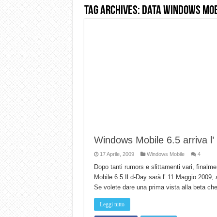
Tag Archives:
data windows mob
Dashcam 70mai A810 Lite: Pi
NON Crederai a quanta LU
Cecotec Millor, recensione 
Chi l’ha detto che gli Ope
BENKS OMNIWARRIOR: Più d
Brondi Amico Vero 4G: Focus
Brondi Amico VERO 4G : Fo
Windows Mobile 6.5 arriva l’
17 Aprile, 2009
Windows Mobile
4
Dopo tanti rumors e slittamenti vari, finalm
Mobile 6.5 Il d-Day sarà l’ 11 Maggio 2009,
Se volete dare una prima vista alla beta ch
Leggi tutto