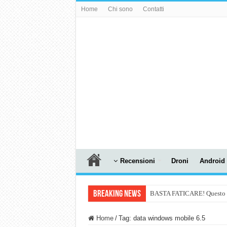
Home
Chi sono
Contatti
Recensioni
Droni
Android
Breaking News
BASTA FATICARE! Questo robo
PULISCE e SI SVUOTA DA S
Home
/
Tag:
data windows mobile 6.5
NUASI B2-1: trascrizione e ri