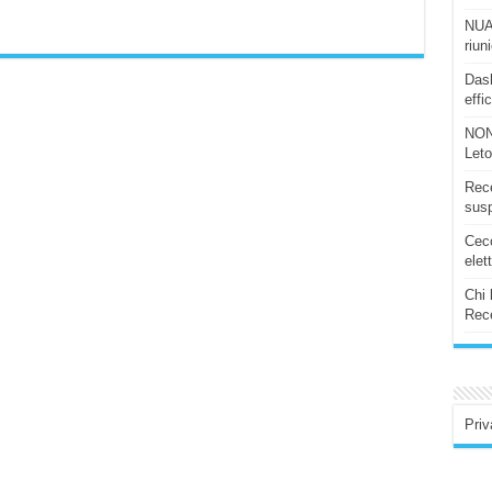
NUAS
riun
Dash
effi
NON
Let
Rece
susp
Ceco
elet
Chi 
Rece
Priv