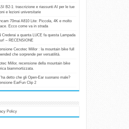
I B2-1: trascrizione e riassunti AI per le tue
ioni e lezioni universitarie
cam 70mai A810 Lite: Piccola, 4K e molto
cace. Ecco come va in strada
 Crederai a quanta LUCE fa questa Lampada
our! – RECENSIONE
nsione Cecotec Millor : la mountain bike full
ended che sorprende per versatilità.
tec Millor, recensione della mountain bike
trica biammortizzata.
l’ha detto che gli Open-Ear suonano male?
nsione EarFun Clip 2
acy Policy