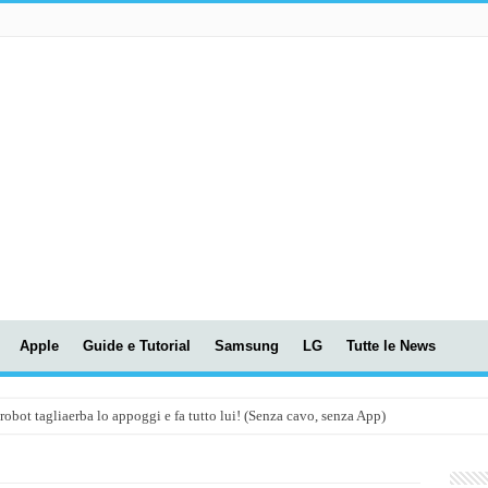
Apple
Guide e Tutorial
Samsung
LG
Tutte le News
t tagliaerba lo appoggi e fa tutto lui! (Senza cavo, senza App)
OLA! UWANT V600: Aspirapolvere senza fili con LASER VERDE!
assunti AI per le tue riunioni e lezioni universitarie