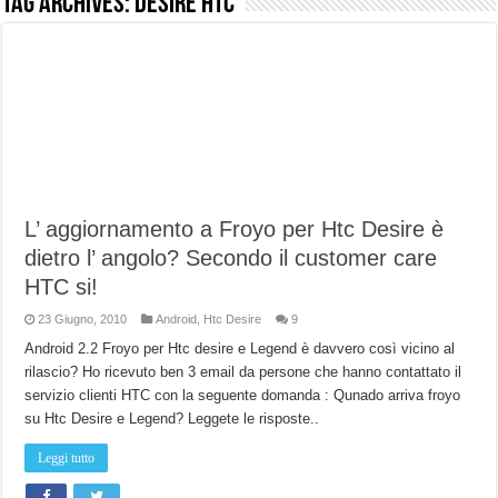
Tag Archives:
Desire HTC
NUASI B2-1: trascrizione e riassunti AI per le tue riunioni e lezioni universitarie
Dashcam 70mai A810 Lite: Piccola, 4K e molto efficace. Ecco come va in strada
NON Crederai a quanta LUCE fa questa Lampada Letour! – RECENSIONE
Cecotec Millor, recensione della mountain bike elettrica biammortizzata.
Chi l’ha detto che gli Open-Ear suonano male? Recensione EarFun Clip 2
BENKS OMNIWARRIOR: Più di un semplice vetro temperato!
L’ aggiornamento a Froyo per Htc Desire è
Brondi Amico Vero 4G: Focus su SOS, sicurezza e controllo da remoto.
dietro l’ angolo? Secondo il customer care
Brondi Amico VERO 4G : Focus su SOS e comandi da remoto
HTC si!
23 Giugno, 2010
Android
,
Htc Desire
9
Android 2.2 Froyo per Htc desire e Legend è davvero così vicino al
rilascio? Ho ricevuto ben 3 email da persone che hanno contattato il
servizio clienti HTC con la seguente domanda : Qunado arriva froyo
su Htc Desire e Legend? Leggete le risposte..
Leggi tutto