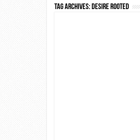
Tag Archives:
desire rooted
Dashcam 70mai A810 Lite: Pi
NON Crederai a quanta LU
Cecotec Millor, recensione 
Chi l’ha detto che gli Ope
BENKS OMNIWARRIOR: Più d
Brondi Amico Vero 4G: Focus
Brondi Amico VERO 4G : Fo