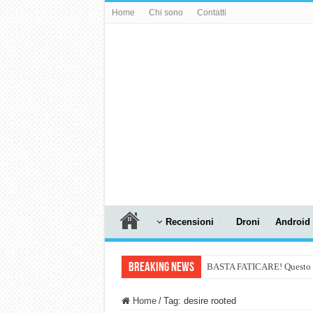
Home
Chi sono
Contatti
Recensioni
Droni
Android
Breaking News
BASTA FATICARE! Questo robo
PULISCE e SI SVUOTA DA S
Home
/
Tag:
desire rooted
NUASI B2-1: trascrizione e ri