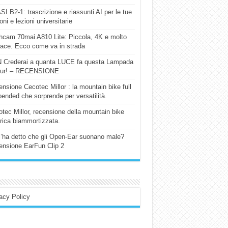
I B2-1: trascrizione e riassunti AI per le tue
ioni e lezioni universitarie
cam 70mai A810 Lite: Piccola, 4K e molto
cace. Ecco come va in strada
 Crederai a quanta LUCE fa questa Lampada
our! – RECENSIONE
nsione Cecotec Millor : la mountain bike full
ended che sorprende per versatilità.
tec Millor, recensione della mountain bike
trica biammortizzata.
l’ha detto che gli Open-Ear suonano male?
nsione EarFun Clip 2
acy Policy