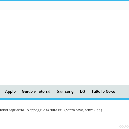
Apple
Guide e Tutorial
Samsung
LG
Tutte le News
t tagliaerba lo appoggi e fa tutto lui! (Senza cavo, senza App)
OLA! UWANT V600: Aspirapolvere senza fili con LASER VERDE!
assunti AI per le tue riunioni e lezioni universitarie