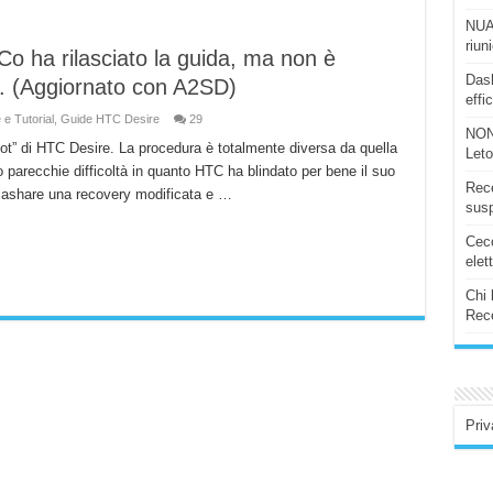
NUAS
riun
o ha rilasciato la guida, ma non è
Dash
. (Aggiornato con A2SD)
effi
 e Tutorial
,
Guide HTC Desire
29
NON
oot” di HTC Desire. La procedura è totalmente diversa da quella
Let
o parecchie difficoltà in quanto HTC ha blindato per bene il suo
Rece
flashare una recovery modificata e …
susp
Ceco
elet
Chi 
Rece
Priv