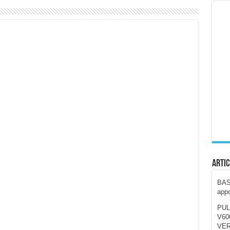
ccola, 4K e molto efficace. Ecco come va in strada
CE fa questa Lampada Letour! – RECENSIONE
della mountain bike elettrica biammortizzata.
n-Ear suonano male? Recensione EarFun Clip 2
i un semplice vetro temperato!
 su SOS, sicurezza e controllo da remoto.
cus su SOS e comandi da remoto
Artic
BAST
appo
PUL
V600
VER