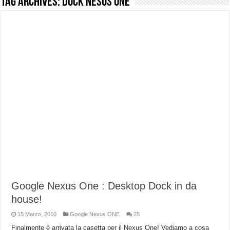
Tag Archives:
Dock nesus One
NUASI B2-1: trascrizione e riassunti AI per le tue riunioni e lezioni universitarie
Dashcam 70mai A810 Lite: Piccola, 4K e molto efficace. Ecco come va in strada
NON Crederai a quanta LUCE fa questa Lampada Letour! – RECENSIONE
Cecotec Millor, recensione della mountain bike elettrica biammortizzata.
Chi l’ha detto che gli Open-Ear suonano male? Recensione EarFun Clip 2
BENKS OMNIWARRIOR: Più di un semplice vetro temperato!
Brondi Amico Vero 4G: Focus su SOS, sicurezza e controllo da remoto.
Brondi Amico VERO 4G : Focus su SOS e comandi da remoto
Google Nexus One : Desktop Dock in da
house!
15 Marzo, 2010
Google Nexus ONE
25
Finalmente è arrivata la casetta per il Nexus One! Vediamo a cosa