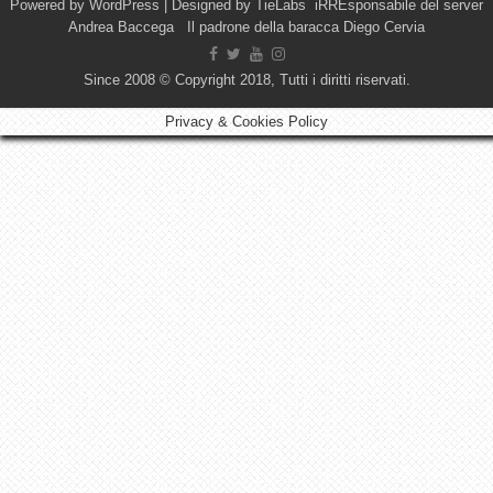
Powered by
WordPress
| Designed by
TieLabs
iRREsponsabile del server
Andrea Baccega Il padrone della baracca Diego Cervia
Since 2008 © Copyright 2018, Tutti i diritti riservati.
Privacy & Cookies Policy