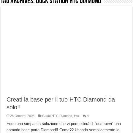
Tag Archives:
Dock Station HTC Diamond
NUASI B2-1: trascrizione e riassunti AI per le tue riunioni e lezioni universitarie
Dashcam 70mai A810 Lite: Piccola, 4K e molto efficace. Ecco come va in strada
NON Crederai a quanta LUCE fa questa Lampada Letour! – RECENSIONE
Cecotec Millor, recensione della mountain bike elettrica biammortizzata.
Chi l’ha detto che gli Open-Ear suonano male? Recensione EarFun Clip 2
BENKS OMNIWARRIOR: Più di un semplice vetro temperato!
Brondi Amico Vero 4G: Focus su SOS, sicurezza e controllo da remoto.
Brondi Amico VERO 4G : Focus su SOS e comandi da remoto
Creati la base per il tuo HTC Diamond da
solo!!
28 Ottobre, 2008
Guide HTC Diamond
,
Htc
4
Ecco una simpatica soluzione che vi permetterà di "costruirvi" una
comoda base porta Diamond!! Come?? Usando semplicemente la