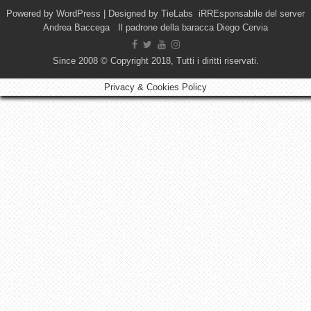
Powered by
WordPress
| Designed by
TieLabs
iRREsponsabile del server
Andrea Baccega Il padrone della baracca Diego Cervia
Since 2008 © Copyright 2018, Tutti i diritti riservati.
Privacy & Cookies Policy