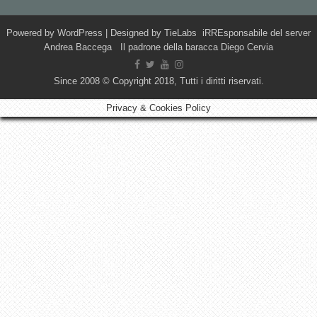
Powered by
WordPress
| Designed by
TieLabs
iRREsponsabile del server
Andrea Baccega Il padrone della baracca Diego Cervia
Since 2008 © Copyright 2018, Tutti i diritti riservati.
Privacy & Cookies Policy