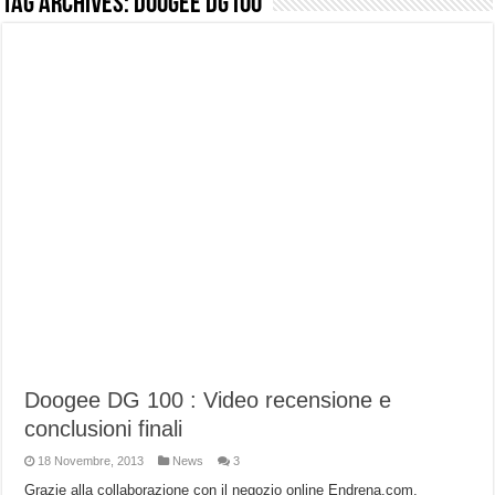
Tag Archives:
doogee DG100
NUASI B2-1: trascrizione e riassunti AI per le tue riunioni e lezioni universitarie
Dashcam 70mai A810 Lite: Piccola, 4K e molto efficace. Ecco come va in strada
NON Crederai a quanta LUCE fa questa Lampada Letour! – RECENSIONE
Cecotec Millor, recensione della mountain bike elettrica biammortizzata.
Chi l’ha detto che gli Open-Ear suonano male? Recensione EarFun Clip 2
BENKS OMNIWARRIOR: Più di un semplice vetro temperato!
Brondi Amico Vero 4G: Focus su SOS, sicurezza e controllo da remoto.
Brondi Amico VERO 4G : Focus su SOS e comandi da remoto
Doogee DG 100 : Video recensione e
conclusioni finali
18 Novembre, 2013
News
3
Grazie alla collaborazione con il negozio online Endrena.com,