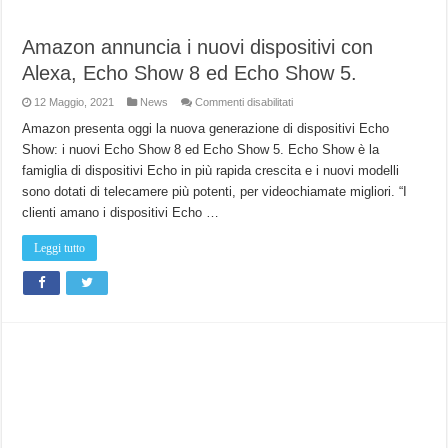
Amazon annuncia i nuovi dispositivi con
Alexa, Echo Show 8 ed Echo Show 5.
su
12 Maggio, 2021
News
Commenti disabilitati
Amazon
annuncia
Amazon presenta oggi la nuova generazione di dispositivi Echo
i
Show: i nuovi Echo Show 8 ed Echo Show 5. Echo Show è la
nuovi
dispositivi
famiglia di dispositivi Echo in più rapida crescita e i nuovi modelli
con
Alexa,
sono dotati di telecamere più potenti, per videochiamate migliori. “I
Echo
Show
clienti amano i dispositivi Echo …
8
ed
Echo
Leggi tutto
Show
5.