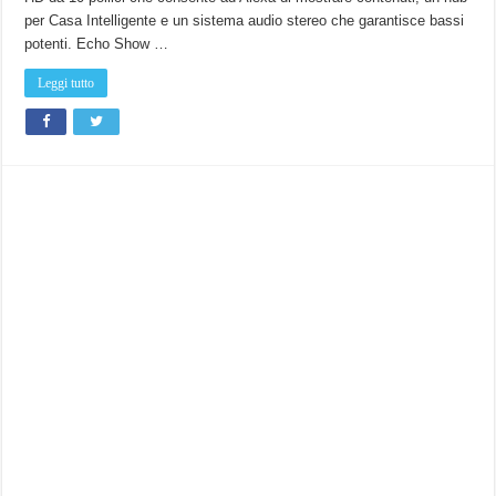
display
per Casa Intelligente e un sistema audio stereo che garantisce bassi
con
ALEXA!
potenti. Echo Show …
(229€)
Leggi tutto