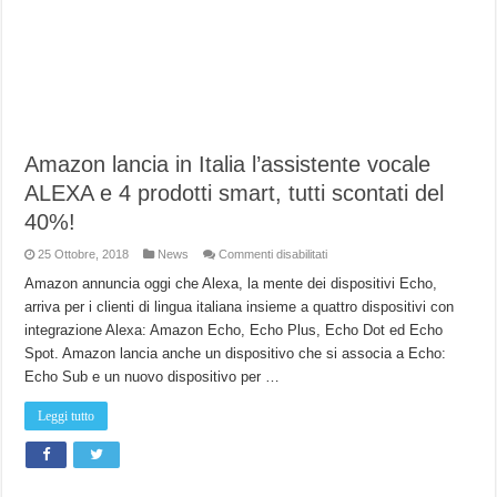
Amazon lancia in Italia l’assistente vocale
ALEXA e 4 prodotti smart, tutti scontati del
40%!
su
25 Ottobre, 2018
News
Commenti disabilitati
Amazon
lancia
Amazon annuncia oggi che Alexa, la mente dei dispositivi Echo,
in
arriva per i clienti di lingua italiana insieme a quattro dispositivi con
Italia
l’assistente
integrazione Alexa: Amazon Echo, Echo Plus, Echo Dot ed Echo
vocale
ALEXA
Spot. Amazon lancia anche un dispositivo che si associa a Echo:
e
4
Echo Sub e un nuovo dispositivo per …
prodotti
smart,
tutti
Leggi tutto
scontati
del
40%!