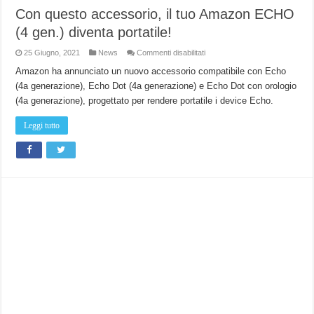
Con questo accessorio, il tuo Amazon ECHO
(4 gen.) diventa portatile!
su
25 Giugno, 2021
News
Commenti disabilitati
Con
questo
Amazon ha annunciato un nuovo accessorio compatibile con Echo
accessorio,
(4a generazione), Echo Dot (4a generazione) e Echo Dot con orologio
il
tuo
(4a generazione), progettato per rendere portatile i device Echo.
Amazon
ECHO
(4
Leggi tutto
gen.)
diventa
portatile!