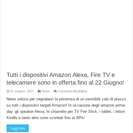
Tutti i dispositivi Amazon Alexa, Fire TV e
telecamere sono in offerta fino al 22 Giugno!
su
21 Giugno, 2021
News
Commenti disabilitati
Tutti
i
News veloce per segnalarvi la presenza di un sensibile calo di prezzo
dispositivi
su tutti i dispositivi targati Amazon! In occasione degli amazon prime
Amazon
Alexa,
day, gli speaker Alexa, le chiavette per TV Fire Stick, i tablet, i lettori
Fire
TV
Kindle e tanto altro sono scontati fino al 40%!
e
telecamere
sono
Leggi tutto
in