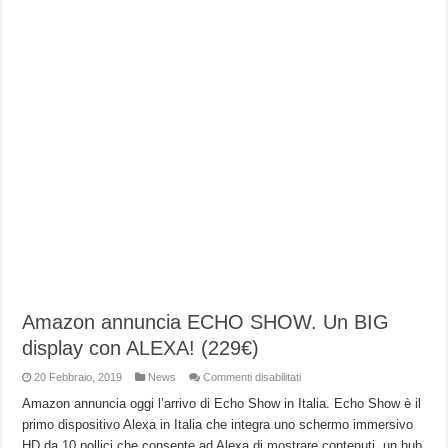
Amazon annuncia ECHO SHOW. Un BIG
display con ALEXA! (229€)
su
20 Febbraio, 2019
News
Commenti disabilitati
Amazon
annuncia
Amazon annuncia oggi l’arrivo di Echo Show in Italia. Echo Show è il
ECHO
primo dispositivo Alexa in Italia che integra uno schermo immersivo
SHOW.
Un
HD da 10 pollici che consente ad Alexa di mostrare contenuti, un hub
BIG