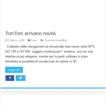
TomTom arrivano novità
su
3 Marzo, 2008
News
Commenti disabilitati
TomTom
arrivano
Il pilastro della navigazione ha annunciato due nuove unità GPS:
novità
GO 730 e GO 930. Leggero restilyng per l’ estetica, ora con una
interfaccia più elegante, mentre per la parte software è stata
introdotta la posibilità di visualizzare le cartine in 3D.
Leggi tutto