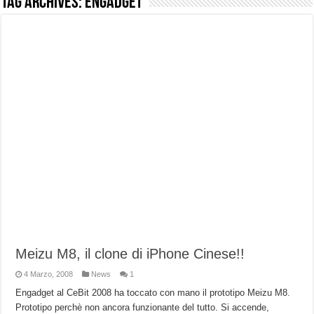
Tag Archives:
engadget
NUASI B2-1: trascrizione e riassunti AI per le tue riunioni e lezioni universitarie
Dashcam 70mai A810 Lite: Piccola, 4K e molto efficace. Ecco come va in strada
NON Crederai a quanta LUCE fa questa Lampada Letour! – RECENSIONE
Cecotec Millor, recensione della mountain bike elettrica biammortizzata.
Chi l’ha detto che gli Open-Ear suonano male? Recensione EarFun Clip 2
BENKS OMNIWARRIOR: Più di un semplice vetro temperato!
Brondi Amico Vero 4G: Focus su SOS, sicurezza e controllo da remoto.
Brondi Amico VERO 4G : Focus su SOS e comandi da remoto
Meizu M8, il clone di iPhone Cinese!!
4 Marzo, 2008
News
1
Engadget al CeBit 2008 ha toccato con mano il prototipo Meizu M8.
Prototipo perchè non ancora funzionante del tutto. Si accende,