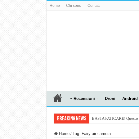
Home
Chi sono
Contatti
Recensioni
Droni
Android
Breaking News
BASTA FATICARE! Questo robo
PULISCE e SI SVUOTA DA S
Home
/
Tag:
Fairy air camera
NUASI B2-1: trascrizione e ri