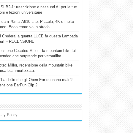
I B2-1: trascrizione e riassunti AI per le tue
ioni e lezioni universitarie
cam 70mai A810 Lite: Piccola, 4K e molto
cace. Ecco come va in strada
 Crederai a quanta LUCE fa questa Lampada
our! – RECENSIONE
nsione Cecotec Millor : la mountain bike full
ended che sorprende per versatilità.
tec Millor, recensione della mountain bike
trica biammortizzata.
l’ha detto che gli Open-Ear suonano male?
nsione EarFun Clip 2
acy Policy