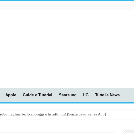
Apple
Guide e Tutorial
Samsung
LG
Tutte le News
t tagliaerba lo appoggi e fa tutto lui! (Senza cavo, senza App)
OLA! UWANT V600: Aspirapolvere senza fili con LASER VERDE!
assunti AI per le tue riunioni e lezioni universitarie