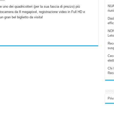
Drone
SIMTOO
NUAS
uno dei quadricotteri (per la sua fascia di prezzo) più
XT175
riun
otocamera da 8 megapixel, registrazione video in Full HD e
con
video
un gran bel biglietto da visita!
FHD
Dash
e
effi
radio
comando
in
NON
offerta
Let
a
122€
Rece
susp
Ceco
elet
Chi 
Rece
Priv