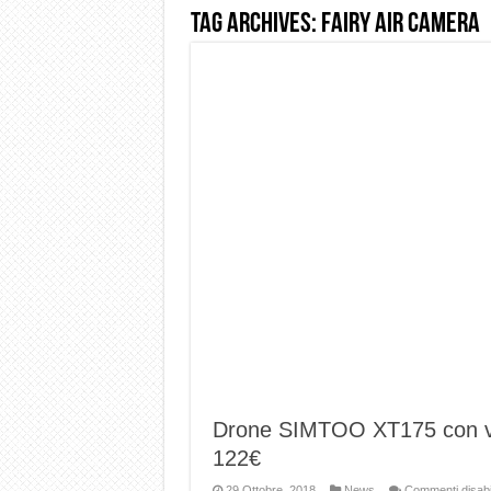
Tag Archives:
Fairy air camera
Dashcam 70mai A810 Lite: Pi
NON Crederai a quanta LU
Cecotec Millor, recensione 
Chi l’ha detto che gli Ope
BENKS OMNIWARRIOR: Più d
Brondi Amico Vero 4G: Focus
Brondi Amico VERO 4G : Fo
Drone SIMTOO XT175 con vi
122€
29 Ottobre, 2018
News
Commenti disabili