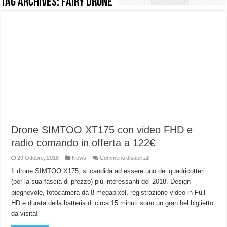
Tag Archives:
Fairy drone
NUASI B2-1: trascrizione e riassunti AI per le tue riunioni e lezioni universitarie
Dashcam 70mai A810 Lite: Piccola, 4K e molto efficace. Ecco come va in strada
NON Crederai a quanta LUCE fa questa Lampada Letour! – RECENSIONE
Cecotec Millor, recensione della mountain bike elettrica biammortizzata.
Chi l’ha detto che gli Open-Ear suonano male? Recensione EarFun Clip 2
BENKS OMNIWARRIOR: Più di un semplice vetro temperato!
Brondi Amico Vero 4G: Focus su SOS, sicurezza e controllo da remoto.
Brondi Amico VERO 4G : Focus su SOS e comandi da remoto
Drone SIMTOO XT175 con video FHD e
radio comando in offerta a 122€
su
29 Ottobre, 2018
News
Commenti disabilitati
Drone
SIMTOO
Il drone SIMTOO X175, si candida ad essere uno dei quadricotteri
XT175
(per la sua fascia di prezzo) più interessanti del 2018. Design
con
video
pieghevole, fotocamera da 8 megapixel, registrazione video in Full
FHD
e
HD e durata della batteria di circa 15 minuti sono un gran bel biglietto
radio
comando
da visita!
in
offerta