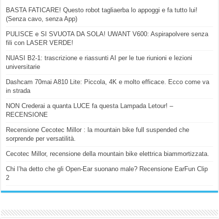
BASTA FATICARE! Questo robot tagliaerba lo appoggi e fa tutto lui!
(Senza cavo, senza App)
PULISCE e SI SVUOTA DA SOLA! UWANT V600: Aspirapolvere senza
fili con LASER VERDE!
NUASI B2-1: trascrizione e riassunti AI per le tue riunioni e lezioni
universitarie
Dashcam 70mai A810 Lite: Piccola, 4K e molto efficace. Ecco come va
in strada
NON Crederai a quanta LUCE fa questa Lampada Letour! –
RECENSIONE
Recensione Cecotec Millor : la mountain bike full suspended che
sorprende per versatilità.
Cecotec Millor, recensione della mountain bike elettrica biammortizzata.
Chi l’ha detto che gli Open-Ear suonano male? Recensione EarFun Clip
2