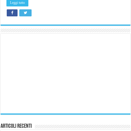
a
Leggi tutto
122€
Articoli Recenti