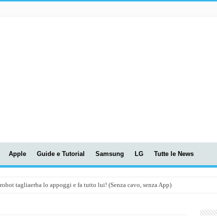
Apple
Guide e Tutorial
Samsung
LG
Tutte le News
t tagliaerba lo appoggi e fa tutto lui! (Senza cavo, senza App)
OLA! UWANT V600: Aspirapolvere senza fili con LASER VERDE!
assunti AI per le tue riunioni e lezioni universitarie