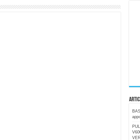
ccola, 4K e molto efficace. Ecco come va in strada
CE fa questa Lampada Letour! – RECENSIONE
della mountain bike elettrica biammortizzata.
n-Ear suonano male? Recensione EarFun Clip 2
i un semplice vetro temperato!
 su SOS, sicurezza e controllo da remoto.
cus su SOS e comandi da remoto
Artic
BAST
appo
PUL
V600
VER