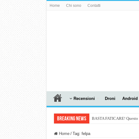
Home
Chi sono
Contatti
Recensioni
Droni
Android
Breaking News
BASTA FATICARE! Questo robo
PULISCE e SI SVUOTA DA S
Home
/
Tag:
felpa
NUASI B2-1: trascrizione e ri