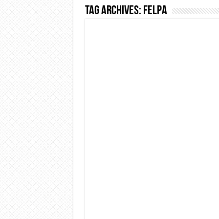
Tag Archives:
felpa
Dashcam 70mai A810 Lite: Pi
NON Crederai a quanta LU
Cecotec Millor, recensione 
Chi l’ha detto che gli Ope
BENKS OMNIWARRIOR: Più d
Brondi Amico Vero 4G: Focus
Brondi Amico VERO 4G : Fo