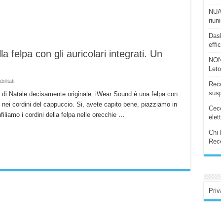
NUAS
riun
Dash
effi
 felpa con gli auricolari integrati. Un
NON
Let
su
ilitati
Rece
iWearSound
:
susp
o di Natale decisamente originale. iWear Sound è una felpa con
recensione
rati nei cordini del cappuccio. Si, avete capito bene, piazziamo in
della
Ceco
felpa
iliamo i cordini della felpa nelle orecchie …
con
elet
gli
auricolari
Chi 
integrati.
Un
Rece
regalo
di
Natale
originale!
Priv