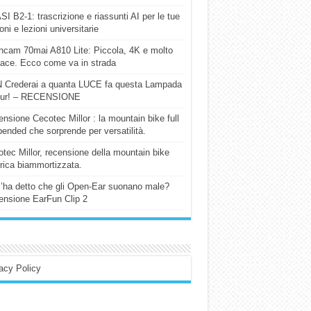
I B2-1: trascrizione e riassunti AI per le tue
ioni e lezioni universitarie
cam 70mai A810 Lite: Piccola, 4K e molto
cace. Ecco come va in strada
 Crederai a quanta LUCE fa questa Lampada
our! – RECENSIONE
nsione Cecotec Millor : la mountain bike full
ended che sorprende per versatilità.
tec Millor, recensione della mountain bike
trica biammortizzata.
l’ha detto che gli Open-Ear suonano male?
nsione EarFun Clip 2
acy Policy