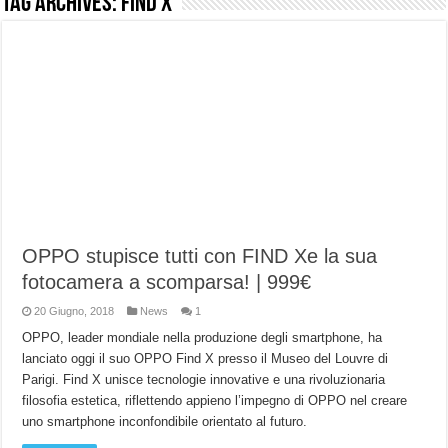
Tag Archives:
find x
NUASI B2-1: trascrizione e riassunti AI per le tue riunioni e lezioni universitarie
Dashcam 70mai A810 Lite: Piccola, 4K e molto efficace. Ecco come va in strada
NON Crederai a quanta LUCE fa questa Lampada Letour! – RECENSIONE
Cecotec Millor, recensione della mountain bike elettrica biammortizzata.
Chi l’ha detto che gli Open-Ear suonano male? Recensione EarFun Clip 2
BENKS OMNIWARRIOR: Più di un semplice vetro temperato!
Brondi Amico Vero 4G: Focus su SOS, sicurezza e controllo da remoto.
Brondi Amico VERO 4G : Focus su SOS e comandi da remoto
OPPO stupisce tutti con FIND Xe la sua
fotocamera a scomparsa! | 999€
20 Giugno, 2018
News
1
OPPO, leader mondiale nella produzione degli smartphone, ha
lanciato oggi il suo OPPO Find X presso il Museo del Louvre di
Parigi. Find X unisce tecnologie innovative e una rivoluzionaria
filosofia estetica, riflettendo appieno l’impegno di OPPO nel creare
uno smartphone inconfondibile orientato al futuro.