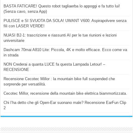
BASTA FATICARE! Questo robot tagliaerba lo appoggi e fa tutto lui!
(Senza cavo, senza App)
PULISCE e SI SVUOTA DA SOLA! UWANT V600: Aspirapolvere senza
fili con LASER VERDE!
NUASI B2-1: trascrizione e riassunti AI per le tue riunioni e lezioni
universitarie
Dashcam 70mai A810 Lite: Piccola, 4K e molto efficace. Ecco come va
in strada
NON Crederai a quanta LUCE fa questa Lampada Letour! –
RECENSIONE
Recensione Cecotec Millor : la mountain bike full suspended che
sorprende per versatilità.
Cecotec Millor, recensione della mountain bike elettrica biammortizzata.
Chi l’ha detto che gli Open-Ear suonano male? Recensione EarFun Clip
2