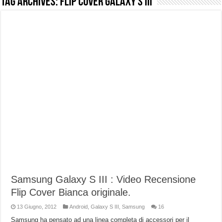
Tag Archives:
Flip Cover Galaxy S III
NUASI B2-1: trascrizione e riassunti AI per le tue riunioni e lezioni universitarie
Dashcam 70mai A810 Lite: Piccola, 4K e molto efficace. Ecco come va in strada
NON Crederai a quanta LUCE fa questa Lampada Letour! – RECENSIONE
Cecotec Millor, recensione della mountain bike elettrica biammortizzata.
Chi l’ha detto che gli Open-Ear suonano male? Recensione EarFun Clip 2
BENKS OMNIWARRIOR: Più di un semplice vetro temperato!
Brondi Amico Vero 4G: Focus su SOS, sicurezza e controllo da remoto.
Brondi Amico VERO 4G : Focus su SOS e comandi da remoto
Samsung Galaxy S III : Video Recensione
Flip Cover Bianca originale.
13 Giugno, 2012
Android
,
Galaxy S III
,
Samsung
16
Samsung ha pensato ad una linea completa di accessori per il