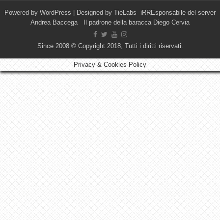
Powered by
WordPress
| Designed by
TieLabs
iRREsponsabile del server
Andrea Baccega Il padrone della baracca Diego Cervia
Since 2008 © Copyright 2018, Tutti i diritti riservati.
Privacy & Cookies Policy