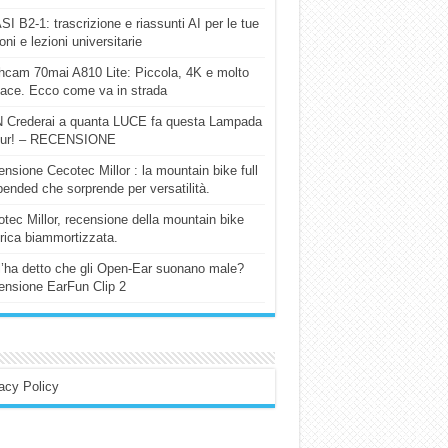
I B2-1: trascrizione e riassunti AI per le tue
ioni e lezioni universitarie
cam 70mai A810 Lite: Piccola, 4K e molto
cace. Ecco come va in strada
 Crederai a quanta LUCE fa questa Lampada
our! – RECENSIONE
nsione Cecotec Millor : la mountain bike full
ended che sorprende per versatilità.
tec Millor, recensione della mountain bike
trica biammortizzata.
l’ha detto che gli Open-Ear suonano male?
nsione EarFun Clip 2
acy Policy