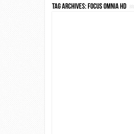
Tag Archives:
Focus Omnia HD
Dashcam 70mai A810 Lite: Pi
NON Crederai a quanta LU
Cecotec Millor, recensione 
Chi l’ha detto che gli Ope
BENKS OMNIWARRIOR: Più d
Brondi Amico Vero 4G: Focus
Brondi Amico VERO 4G : Fo