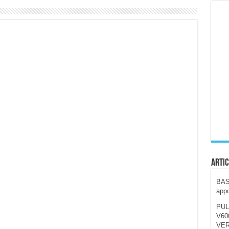
ccola, 4K e molto efficace. Ecco come va in strada
CE fa questa Lampada Letour! – RECENSIONE
della mountain bike elettrica biammortizzata.
n-Ear suonano male? Recensione EarFun Clip 2
i un semplice vetro temperato!
 su SOS, sicurezza e controllo da remoto.
cus su SOS e comandi da remoto
Artic
BAST
appo
PUL
V600
VER