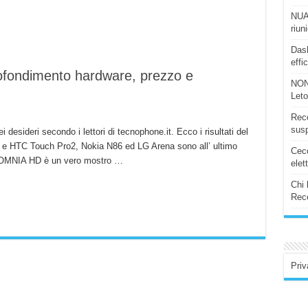
NUAS
riun
Dash
effi
ondimento hardware, prezzo e
NON
Let
Rece
susp
esideri secondo i lettori di tecnophone.it. Ecco i risultati del
e HTC Touch Pro2, Nokia N86 ed LG Arena sono all’ ultimo
Ceco
o OMNIA HD è un vero mostro …
elet
Chi 
Rece
Priv