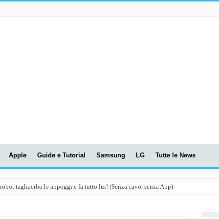
Apple
Guide e Tutorial
Samsung
LG
Tutte le News
t tagliaerba lo appoggi e fa tutto lui! (Senza cavo, senza App)
OLA! UWANT V600: Aspirapolvere senza fili con LASER VERDE!
assunti AI per le tue riunioni e lezioni universitarie