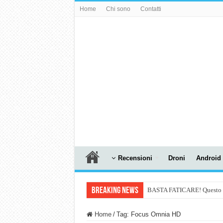
Home
Chi sono
Contatti
Recensioni
Droni
Android
Breaking News
BASTA FATICARE! Questo robo
PULISCE e SI SVUOTA DA S
Home
/
Tag:
Focus Omnia HD
NUASI B2-1: trascrizione e ri