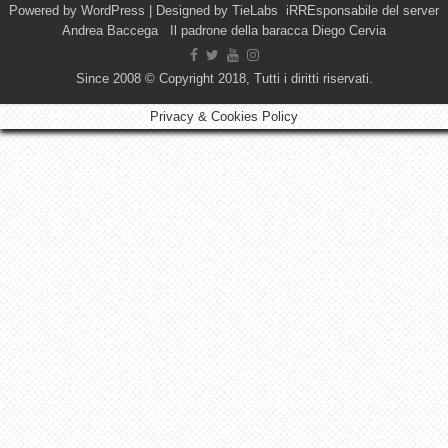
Powered by
WordPress
| Designed by
TieLabs
iRREsponsabile del server
Andrea Baccega Il padrone della baracca Diego Cervia
Since 2008 © Copyright 2018, Tutti i diritti riservati.
Privacy & Cookies Policy