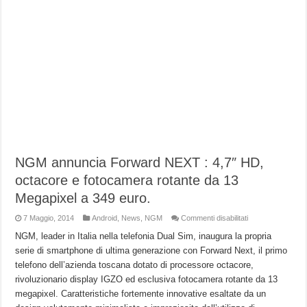
NGM annuncia Forward NEXT : 4,7″ HD,
octacore e fotocamera rotante da 13
Megapixel a 349 euro.
su
7 Maggio, 2014
Android
,
News
,
NGM
Commenti disabilitati
NGM
annuncia
NGM, leader in Italia nella telefonia Dual Sim, inaugura la propria
Forward
serie di smartphone di ultima generazione con Forward Next, il primo
NEXT
:
telefono dell’azienda toscana dotato di processore octacore,
4,7″
HD,
rivoluzionario display IGZO ed esclusiva fotocamera rotante da 13
octacore
e
megapixel. Caratteristiche fortemente innovative esaltate da un
fotocamera