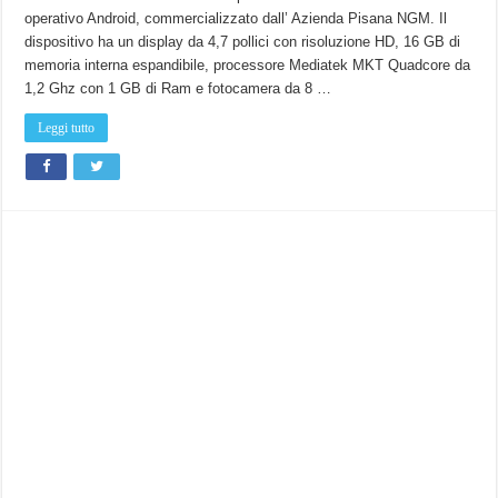
Prime
operativo Android, commercializzato dall’ Azienda Pisana NGM. Il
:
Video
dispositivo ha un display da 4,7 pollici con risoluzione HD, 16 GB di
recension
e
memoria interna espandibile, processore Mediatek MKT Quadcore da
conclusio
Finali
1,2 Ghz con 1 GB di Ram e fotocamera da 8 …
Leggi tutto