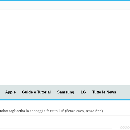
Apple
Guide e Tutorial
Samsung
LG
Tutte le News
t tagliaerba lo appoggi e fa tutto lui! (Senza cavo, senza App)
OLA! UWANT V600: Aspirapolvere senza fili con LASER VERDE!
assunti AI per le tue riunioni e lezioni universitarie