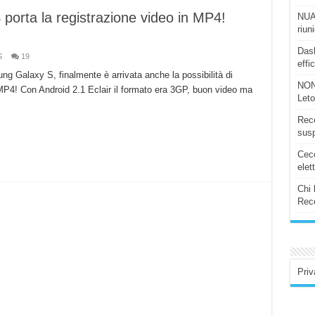
orta la registrazione video in MP4!
NUAS
riun
Dash
S
19
effi
ng Galaxy S, finalmente è arrivata anche la possibilità di
NON
 MP4! Con Android 2.1 Eclair il formato era 3GP, buon video ma
Let
Rece
susp
Ceco
elet
Chi 
Rece
Priv