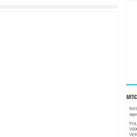
ccola, 4K e molto efficace. Ecco come va in strada
CE fa questa Lampada Letour! – RECENSIONE
della mountain bike elettrica biammortizzata.
n-Ear suonano male? Recensione EarFun Clip 2
i un semplice vetro temperato!
 su SOS, sicurezza e controllo da remoto.
cus su SOS e comandi da remoto
Artic
BAST
appo
PUL
V600
VER