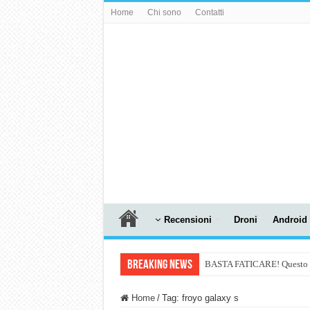
Home
Chi sono
Contatti
Recensioni
Droni
Android
Breaking News
BASTA FATICARE! Questo robo
PULISCE e SI SVUOTA DA S
Home
/
Tag:
froyo galaxy s
NUASI B2-1: trascrizione e ri