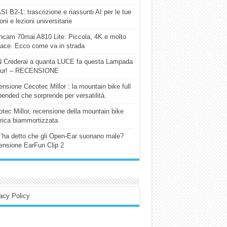
I B2-1: trascrizione e riassunti AI per le tue
ioni e lezioni universitarie
cam 70mai A810 Lite: Piccola, 4K e molto
cace. Ecco come va in strada
 Crederai a quanta LUCE fa questa Lampada
our! – RECENSIONE
nsione Cecotec Millor : la mountain bike full
ended che sorprende per versatilità.
tec Millor, recensione della mountain bike
trica biammortizzata.
l’ha detto che gli Open-Ear suonano male?
nsione EarFun Clip 2
acy Policy