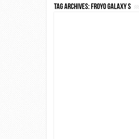
Tag Archives:
froyo galaxy s
Dashcam 70mai A810 Lite: Pi
NON Crederai a quanta LU
Cecotec Millor, recensione 
Chi l’ha detto che gli Ope
BENKS OMNIWARRIOR: Più d
Brondi Amico Vero 4G: Focus
Brondi Amico VERO 4G : Fo