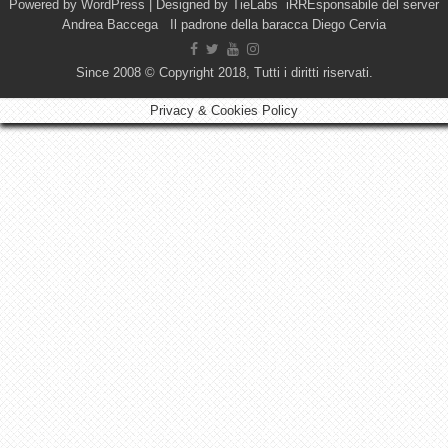
Powered by
WordPress
| Designed by
TieLabs
iRREsponsabile del server
Andrea Baccega Il padrone della baracca Diego Cervia
Since 2008 © Copyright 2018, Tutti i diritti riservati.
Privacy & Cookies Policy