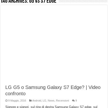
Tag Archives:
G5 Vs S7 Edge
NUASI B2-1: trascrizione e riassunti AI per le tue riunioni e lezioni universitarie
Dashcam 70mai A810 Lite: Piccola, 4K e molto efficace. Ecco come va in strada
NON Crederai a quanta LUCE fa questa Lampada Letour! – RECENSIONE
Cecotec Millor, recensione della mountain bike elettrica biammortizzata.
Chi l’ha detto che gli Open-Ear suonano male? Recensione EarFun Clip 2
BENKS OMNIWARRIOR: Più di un semplice vetro temperato!
Brondi Amico Vero 4G: Focus su SOS, sicurezza e controllo da remoto.
Brondi Amico VERO 4G : Focus su SOS e comandi da remoto
LG G5 o Samsung Galaxy S7 Edge? | Video
confronto
9 Maggio, 2016
Android
,
LG
,
News
,
Recensioni
9
Signore e signori, sul ring di destra Samsung Galaxy S7 edge, sul