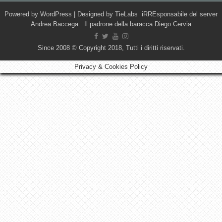
Powered by
WordPress
| Designed by
TieLabs
iRREsponsabile del server
Andrea Baccega Il padrone della baracca Diego Cervia
Since 2008 © Copyright 2018, Tutti i diritti riservati.
Privacy & Cookies Policy