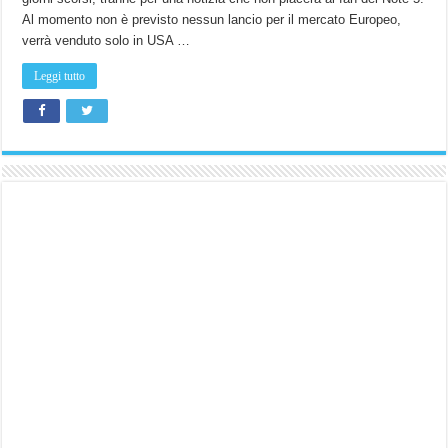
Galaxy
S6
Al momento non è previsto nessun lancio per il mercato Europeo,
Edge
+
verrà venduto solo in USA …
ufficiali!
Con
un
Leggi tutto
brutta
sorpesa…