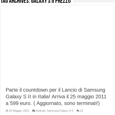
Tag Archives:
galaxy s II prezzo
NUASI B2-1: trascrizione e riassunti AI per le tue riunioni e lezioni universitarie
Dashcam 70mai A810 Lite: Piccola, 4K e molto efficace. Ecco come va in strada
NON Crederai a quanta LUCE fa questa Lampada Letour! – RECENSIONE
Cecotec Millor, recensione della mountain bike elettrica biammortizzata.
Chi l’ha detto che gli Open-Ear suonano male? Recensione EarFun Clip 2
BENKS OMNIWARRIOR: Più di un semplice vetro temperato!
Brondi Amico Vero 4G: Focus su SOS, sicurezza e controllo da remoto.
Brondi Amico VERO 4G : Focus su SOS e comandi da remoto
Parte il countdown per il Lancio di Samsung
Galaxy S II in Italia! Arriva il 25 maggio 2011
a 599 euro. ( Aggiornato, sono terminati!)
18 Maggio, 2011
Android
,
Samsung Galaxy S II
22