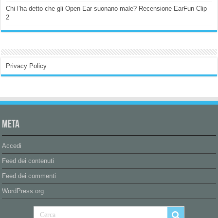
Chi l’ha detto che gli Open-Ear suonano male? Recensione EarFun Clip
2
Privacy Policy
Meta
Accedi
Feed dei contenuti
Feed dei commenti
WordPress.org