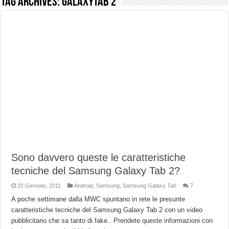
Tag Archives:
GalaxyTab 2
NUASI B2-1: trascrizione e riassunti AI per le tue riunioni e lezioni universitarie
Dashcam 70mai A810 Lite: Piccola, 4K e molto efficace. Ecco come va in strada
NON Crederai a quanta LUCE fa questa Lampada Letour! – RECENSIONE
Cecotec Millor, recensione della mountain bike elettrica biammortizzata.
Chi l’ha detto che gli Open-Ear suonano male? Recensione EarFun Clip 2
BENKS OMNIWARRIOR: Più di un semplice vetro temperato!
Brondi Amico Vero 4G: Focus su SOS, sicurezza e controllo da remoto.
Brondi Amico VERO 4G : Focus su SOS e comandi da remoto
Sono davvero queste le caratteristiche
tecniche del Samsung Galaxy Tab 2?
22 Gennaio, 2011
Android
,
Samsung
,
Samsung Galaxy Tab
7
A poche settimane dalla MWC spuntano in rete le presunte
caratteristiche tecniche del Samsung Galaxy Tab 2 con un video
pubblicitario che sa tanto di fake.. Prendete queste informazioni con