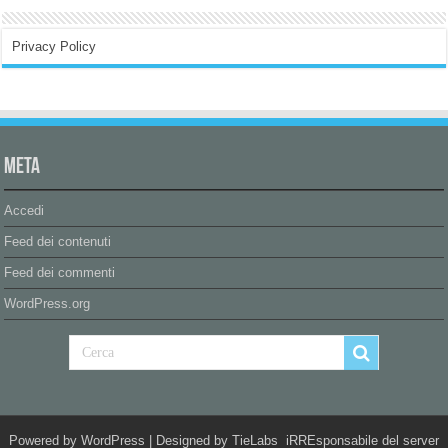
Privacy Policy
Meta
Accedi
Feed dei contenuti
Feed dei commenti
WordPress.org
Powered by
WordPress
| Designed by
TieLabs
iRREsponsabile del server