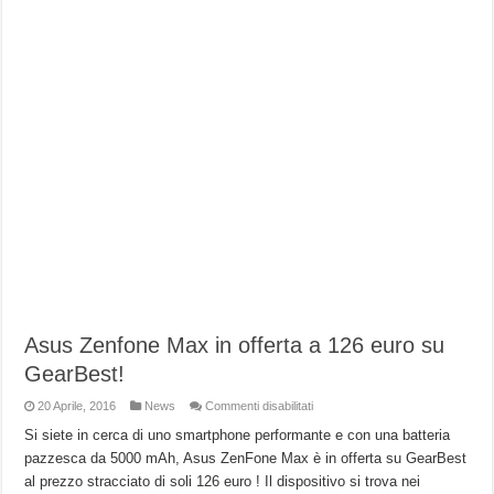
Asus Zenfone Max in offerta a 126 euro su
GearBest!
su
20 Aprile, 2016
News
Commenti disabilitati
Asus
Zenfone
Si siete in cerca di uno smartphone performante e con una batteria
Max
pazzesca da 5000 mAh, Asus ZenFone Max è in offerta su GearBest
in
offerta
al prezzo stracciato di soli 126 euro ! Il dispositivo si trova nei
a