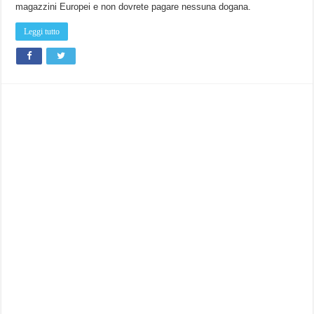
126
magazzini Europei e non dovrete pagare nessuna dogana.
euro
su
GearBest!
Leggi tutto