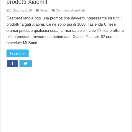
prodotti Xiaomi!
su
1 Giugno, 2016
News
Commenti disabilitati
Su
Gearbest
Gearbest lancia oggi una promozione davvero interessante su tutti i
è
prodotti targati Xiaomi. Ce ne sono più di 1000, l’azienda Cinese
in
corso
oramai produce qualsiasi cosa, ci manca solo il cibo 🙂 Tra le offerte
la
svendita
più interessati, troviamo la action cam Xiaomi Yi a soli 62 euro, il
di
tutti
bracciale Mi Band …
i
prodotti
Xiaomi!
Leggi tutto