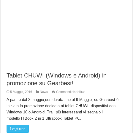
Tablet CHUWI (Windows e Android) in
promozione su Gearbest!
su
5 Maggio, 2016
News
Commenti disabilitati
Tablet
CHUWI
A partire dal 2 maggio,con durata fino al 9 Maggio, su Gearbest è
(Windows
iniziata la promozione dedicata ai tablet CHUWI, dispositivi con
e
Android)
Windows 10 o Android. Tra i più interessanti vi segnalo il
in
promozione
modello HiBook 2 in 1 Ultrabook Tablet PC.
su
Gearbest!
Leggi tutto