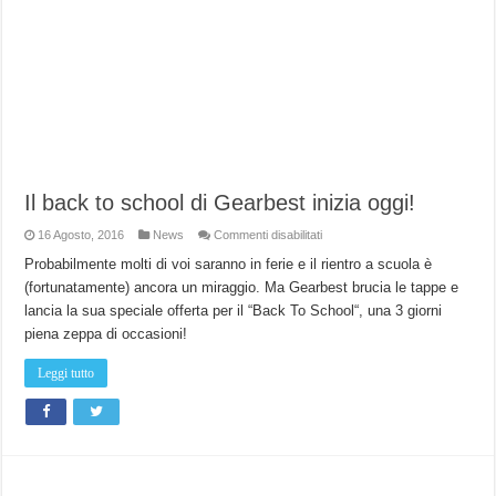
Il back to school di Gearbest inizia oggi!
su
16 Agosto, 2016
News
Commenti disabilitati
Il
back
Probabilmente molti di voi saranno in ferie e il rientro a scuola è
to
(fortunatamente) ancora un miraggio. Ma Gearbest brucia le tappe e
school
di
lancia la sua speciale offerta per il “Back To School“, una 3 giorni
Gearbest
inizia
piena zeppa di occasioni!
oggi!
Leggi tutto