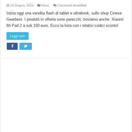
su
14 Giugno, 2016
News
Commenti disabilitati
Ultrabook
e
Inizia oggi una vendita flash di tablet e ultrabook, sullo shop Cinese
tablet
Gearbest. I prodotti in offerta sono parecchi, troviamo anche Xiaomi
in
offerta
Mi Pad 2 a soli 150 euro. Ecco la lista con i relativi codici sconto!
lampo
su
Gearbest.
Leggi tutto