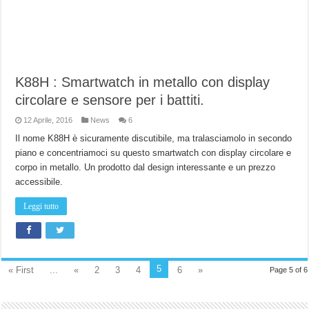
K88H : Smartwatch in metallo con display
circolare e sensore per i battiti.
12 Aprile, 2016
News
6
Il nome K88H è sicuramente discutibile, ma tralasciamolo in secondo
piano e concentriamoci su questo smartwatch con display circolare e
corpo in metallo. Un prodotto dal design interessante e un prezzo
accessibile.
Leggi tutto
5
« First
...
«
2
3
4
6
»
Page 5 of 6