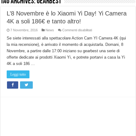
Tag Archives:
gearbest
NUASI B2-1: trascrizione e riassunti AI per le tue riunioni e lezioni universitarie
L’8 Novembre è lo Xiaomi Yi Day! Yi Camera
Dashcam 70mai A810 Lite: Piccola, 4K e molto efficace. Ecco come va in strada
4K a soli 186€ e tanto altro!
NON Crederai a quanta LUCE fa questa Lampada Letour! – RECENSIONE
su
7 Novembre, 2016
News
Commenti disabilitati
L’8
Cecotec Millor, recensione della mountain bike elettrica biammortizzata.
Novembre
Se siete interessati alla spettacolare Action Cam YI Camera 4K (qui
è
la mia recensione), è arrivato il momento di acquistarla. Domani, 8
lo
Chi l’ha detto che gli Open-Ear suonano male? Recensione EarFun Clip 2
Xiaomi
Novembre, a partire dalle 17:00 iniziano su gearbest una serie di
Yi
Day!
BENKS OMNIWARRIOR: Più di un semplice vetro temperato!
offerte dedicate ai prodotti Xiaomi Yi, e potrete portarvi a casa la Yi
Yi
Camera
4K a soli 186 …
Brondi Amico Vero 4G: Focus su SOS, sicurezza e controllo da remoto.
4K
a
soli
Leggi tutto
Brondi Amico VERO 4G : Focus su SOS e comandi da remoto
186€
e
tanto
altro!