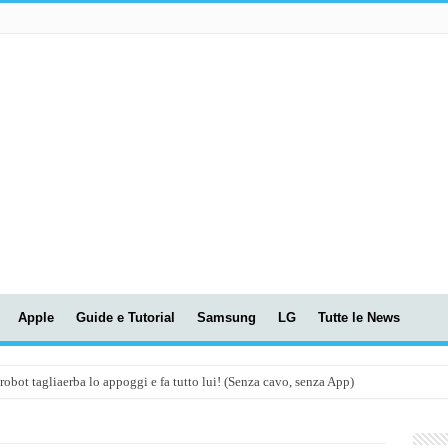
Apple
Guide e Tutorial
Samsung
LG
Tutte le News
t tagliaerba lo appoggi e fa tutto lui! (Senza cavo, senza App)
OLA! UWANT V600: Aspirapolvere senza fili con LASER VERDE!
assunti AI per le tue riunioni e lezioni universitarie