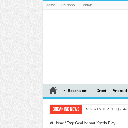
Home
Chi sono
Contatti
Recensioni
Droni
Android
Breaking News
BASTA FATICARE! Questo robo
PULISCE e SI SVUOTA DA S
Home
/
Tag:
GeoHot root Xperia Play
NUASI B2-1: trascrizione e ri