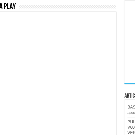
a Play
ccola, 4K e molto efficace. Ecco come va in strada
CE fa questa Lampada Letour! – RECENSIONE
della mountain bike elettrica biammortizzata.
n-Ear suonano male? Recensione EarFun Clip 2
i un semplice vetro temperato!
 su SOS, sicurezza e controllo da remoto.
cus su SOS e comandi da remoto
Artic
BAST
appo
PUL
V600
VER