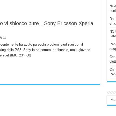
NUAS
riun
Dash
 vi sblocco pure il Sony Ericsson Xperia
effi
NON
Let
11
Rece
recentemente ha avuto parecchi problemi giudiziari con il
susp
ing della PS3. Sony lo ha portato in tribunale, ma il giovane
lle sue! {IMU_234_60}
Ceco
elet
Chi 
Rece
Priv