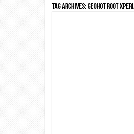
Tag Archives:
GeoHot root Xperi
Dashcam 70mai A810 Lite: Pi
NON Crederai a quanta LU
Cecotec Millor, recensione 
Chi l’ha detto che gli Ope
BENKS OMNIWARRIOR: Più d
Brondi Amico Vero 4G: Focus
Brondi Amico VERO 4G : Fo