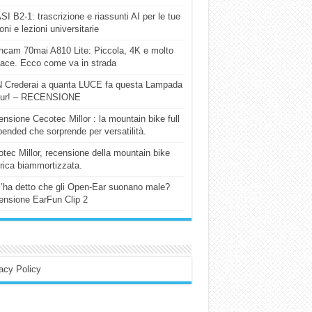
I B2-1: trascrizione e riassunti AI per le tue
ioni e lezioni universitarie
cam 70mai A810 Lite: Piccola, 4K e molto
cace. Ecco come va in strada
 Crederai a quanta LUCE fa questa Lampada
our! – RECENSIONE
nsione Cecotec Millor : la mountain bike full
ended che sorprende per versatilità.
tec Millor, recensione della mountain bike
trica biammortizzata.
l’ha detto che gli Open-Ear suonano male?
nsione EarFun Clip 2
acy Policy