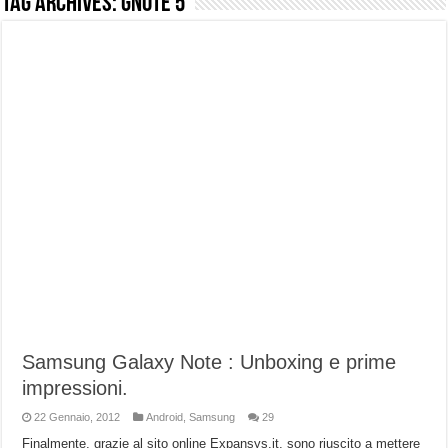
Tag Archives:
GNote 5
NUASI B2-1: trascrizione e riassunti AI per le tue riunioni e lezioni universitarie
Dashcam 70mai A810 Lite: Piccola, 4K e molto efficace. Ecco come va in strada
NON Crederai a quanta LUCE fa questa Lampada Letour! – RECENSIONE
Cecotec Millor, recensione della mountain bike elettrica biammortizzata.
Chi l’ha detto che gli Open-Ear suonano male? Recensione EarFun Clip 2
BENKS OMNIWARRIOR: Più di un semplice vetro temperato!
Brondi Amico Vero 4G: Focus su SOS, sicurezza e controllo da remoto.
Brondi Amico VERO 4G : Focus su SOS e comandi da remoto
Samsung Galaxy Note : Unboxing e prime
impressioni.
22 Gennaio, 2012
Android
,
Samsung
29
Finalmente, grazie al sito online Expansys.it, sono riuscito a mettere