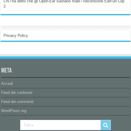
Chi l’ha detto che gli Open-Ear suonano male? Recensione EarFun Clip
2
Privacy Policy
Meta
Accedi
Feed dei contenuti
Feed dei commenti
WordPress.org