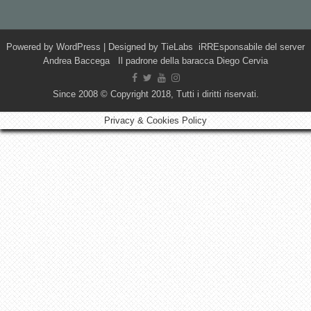
Powered by
WordPress
| Designed by
TieLabs
iRREsponsabile del server
Andrea Baccega Il padrone della baracca Diego Cervia
Since 2008 © Copyright 2018, Tutti i diritti riservati.
Privacy & Cookies Policy