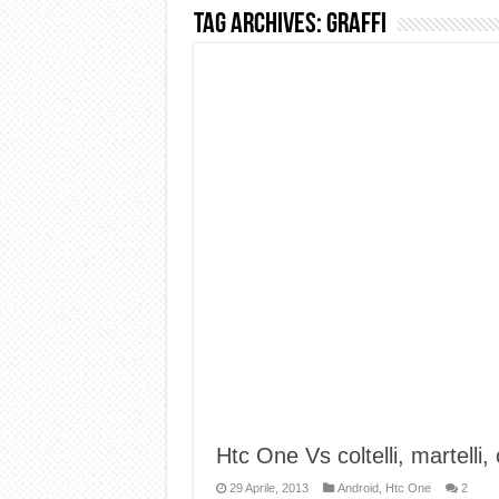
Tag Archives:
graffi
Dashcam 70mai A810 Lite: Pi
NON Crederai a quanta LU
Cecotec Millor, recensione 
Chi l’ha detto che gli Ope
BENKS OMNIWARRIOR: Più d
Brondi Amico Vero 4G: Focus
Brondi Amico VERO 4G : Fo
Htc One Vs coltelli, martelli, 
29 Aprile, 2013
Android
,
Htc One
2