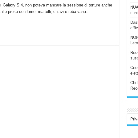
ul Galaxy S 4, non poteva mancare la sessione di torture anche
NUAS
le prese con lame, martelli, chiavi e roba varia..
riun
Dash
effi
NON
Let
Rece
susp
Ceco
elet
Chi 
Rece
Priv