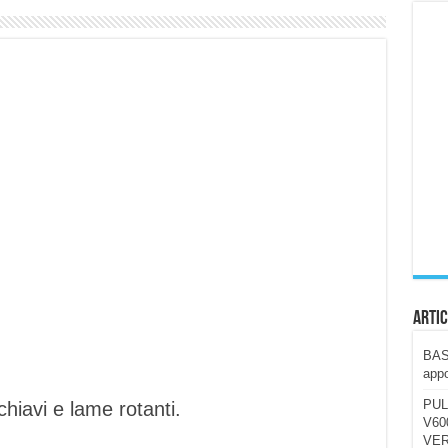
ccola, 4K e molto efficace. Ecco come va in strada
CE fa questa Lampada Letour! – RECENSIONE
della mountain bike elettrica biammortizzata.
n-Ear suonano male? Recensione EarFun Clip 2
i un semplice vetro temperato!
 su SOS, sicurezza e controllo da remoto.
cus su SOS e comandi da remoto
Artic
BAST
appo
PUL
chiavi e lame rotanti.
V600
VER