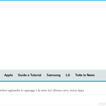
Apple
Guide e Tutorial
Samsung
LG
Tutte le News
t tagliaerba lo appoggi e fa tutto lui! (Senza cavo, senza App)
OLA! UWANT V600: Aspirapolvere senza fili con LASER VERDE!
assunti AI per le tue riunioni e lezioni universitarie