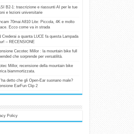
I B2-1: trascrizione e riassunti AI per le tue
ioni e lezioni universitarie
cam 70mai A810 Lite: Piccola, 4K e molto
cace. Ecco come va in strada
 Crederai a quanta LUCE fa questa Lampada
our! – RECENSIONE
nsione Cecotec Millor : la mountain bike full
ended che sorprende per versatilità.
tec Millor, recensione della mountain bike
trica biammortizzata.
l’ha detto che gli Open-Ear suonano male?
nsione EarFun Clip 2
acy Policy