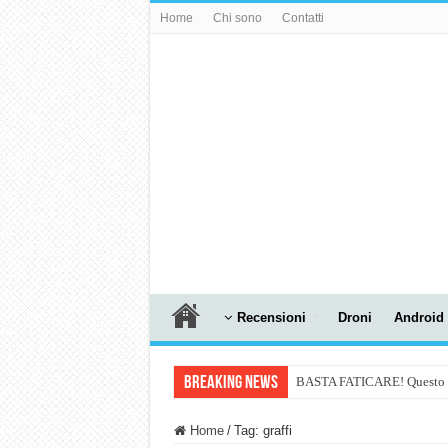
Home
Chi sono
Contatti
Recensioni
Droni
Android
Breaking News
BASTA FATICARE! Questo robo
PULISCE e SI SVUOTA DA S
Home
/
Tag:
graffi
NUASI B2-1: trascrizione e ri