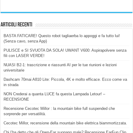
Articoli Recenti
BASTA FATICARE! Questo robot tagliaerba lo appoggi e fa tutto lui!
(Senza cavo, senza App)
PULISCE e SI SVUOTA DA SOLA! UWANT V600: Aspirapolvere senza
fili con LASER VERDE!
NUASI B2-1: trascrizione e riassunti AI per le tue riunioni e lezioni
universitarie
Dashcam 70mai A810 Lite: Piccola, 4K e molto efficace. Ecco come va
in strada
NON Crederai a quanta LUCE fa questa Lampada Letour! –
RECENSIONE
Recensione Cecotec Millor : la mountain bike full suspended che
sorprende per versatilità.
Cecotec Millor, recensione della mountain bike elettrica biammortizzata.
Chi l’ha detto che gli Open-Ear suonano male? Recensione EarFun Clip