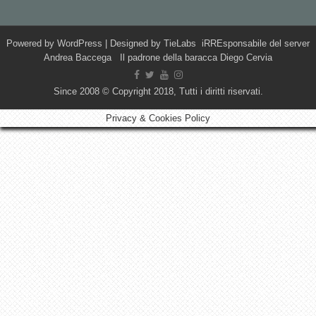
Powered by
WordPress
| Designed by
TieLabs
iRREsponsabile del server
Andrea Baccega Il padrone della baracca Diego Cervia
Since 2008 © Copyright 2018, Tutti i diritti riservati.
Privacy & Cookies Policy