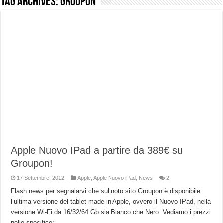
Tag Archives:
groupon
NUASI B2-1: trascrizione e riassunti AI per le tue riunioni e lezioni universitarie
Dashcam 70mai A810 Lite: Piccola, 4K e molto efficace. Ecco come va in strada
NON Crederai a quanta LUCE fa questa Lampada Letour! – RECENSIONE
Cecotec Millor, recensione della mountain bike elettrica biammortizzata.
Chi l’ha detto che gli Open-Ear suonano male? Recensione EarFun Clip 2
BENKS OMNIWARRIOR: Più di un semplice vetro temperato!
Brondi Amico Vero 4G: Focus su SOS, sicurezza e controllo da remoto.
Brondi Amico VERO 4G : Focus su SOS e comandi da remoto
Apple Nuovo IPad a partire da 389€ su
Groupon!
17 Settembre, 2012
Apple
,
Apple Nuovo iPad
,
News
2
Flash news per segnalarvi che sul noto sito Groupon è disponibile
l’ultima versione del tablet made in Apple, ovvero il Nuovo IPad, nella
versione Wi-Fi da 16/32/64 Gb sia Bianco che Nero. Vediamo i prezzi
nello specifico: