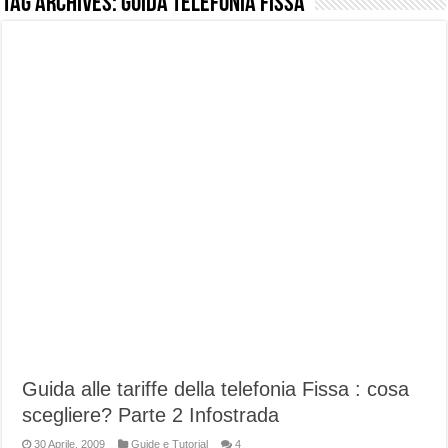
Tag Archives:
guida telefonia fissa
NUASI B2-1: trascrizione e riassunti AI per le tue riunioni e lezioni universitarie
Dashcam 70mai A810 Lite: Piccola, 4K e molto efficace. Ecco come va in strada
NON Crederai a quanta LUCE fa questa Lampada Letour! – RECENSIONE
Cecotec Millor, recensione della mountain bike elettrica biammortizzata.
Chi l’ha detto che gli Open-Ear suonano male? Recensione EarFun Clip 2
BENKS OMNIWARRIOR: Più di un semplice vetro temperato!
Brondi Amico Vero 4G: Focus su SOS, sicurezza e controllo da remoto.
Brondi Amico VERO 4G : Focus su SOS e comandi da remoto
Guida alle tariffe della telefonia Fissa : cosa
scegliere? Parte 2 Infostrada
30 Aprile, 2009
Guide e Tutorial
4