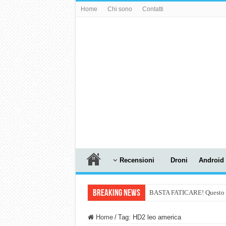
Home
Chi sono
Contatti
Recensioni
Droni
Android
Breaking News
BASTA FATICARE! Questo robo
PULISCE e SI SVUOTA DA S
Home
/
Tag:
HD2 leo america
NUASI B2-1: trascrizione e ri