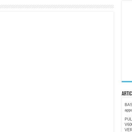
ccola, 4K e molto efficace. Ecco come va in strada
CE fa questa Lampada Letour! – RECENSIONE
della mountain bike elettrica biammortizzata.
n-Ear suonano male? Recensione EarFun Clip 2
i un semplice vetro temperato!
 su SOS, sicurezza e controllo da remoto.
cus su SOS e comandi da remoto
Artic
BAST
appo
PUL
V600
VER