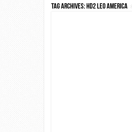
Tag Archives:
HD2 leo america
Dashcam 70mai A810 Lite: Pi
NON Crederai a quanta LU
Cecotec Millor, recensione 
Chi l’ha detto che gli Ope
BENKS OMNIWARRIOR: Più d
Brondi Amico Vero 4G: Focus
Brondi Amico VERO 4G : Fo