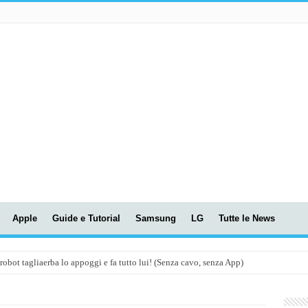
Apple
Guide e Tutorial
Samsung
LG
Tutte le News
t tagliaerba lo appoggi e fa tutto lui! (Senza cavo, senza App)
OLA! UWANT V600: Aspirapolvere senza fili con LASER VERDE!
assunti AI per le tue riunioni e lezioni universitarie