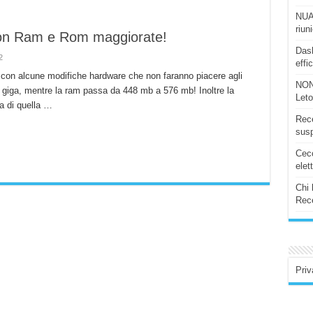
NUAS
riun
con Ram e Rom maggiorate!
Dash
2
effi
con alcune modifiche hardware che non faranno piacere agli
NON
giga, mentre la ram passa da 448 mb a 576 mb! Inoltre la
Let
a di quella …
Rece
susp
Ceco
elet
Chi 
Rece
Priv