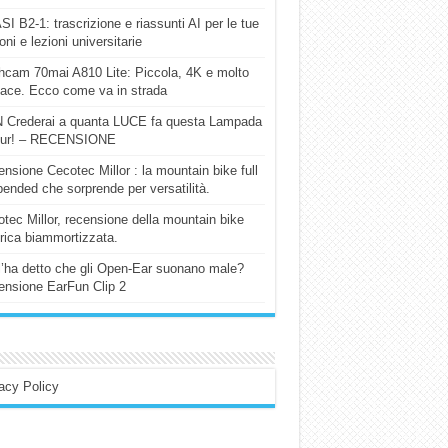
I B2-1: trascrizione e riassunti AI per le tue
ioni e lezioni universitarie
cam 70mai A810 Lite: Piccola, 4K e molto
cace. Ecco come va in strada
 Crederai a quanta LUCE fa questa Lampada
our! – RECENSIONE
nsione Cecotec Millor : la mountain bike full
ended che sorprende per versatilità.
tec Millor, recensione della mountain bike
trica biammortizzata.
l’ha detto che gli Open-Ear suonano male?
nsione EarFun Clip 2
acy Policy