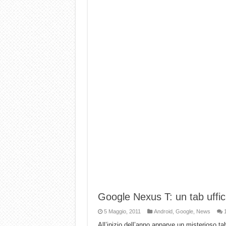
Google Nexus T: un tab uffi
5 Maggio, 2011
Android
,
Google
,
News
All’inizio dell’anno apparve un misterioso t