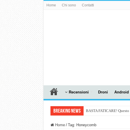
Home
Chi sono
Contatti
Recensioni
Droni
Android
Breaking News
BASTA FATICARE! Questo robo
PULISCE e SI SVUOTA DA S
Home
/
Tag:
Honeycomb
NUASI B2-1: trascrizione e ri