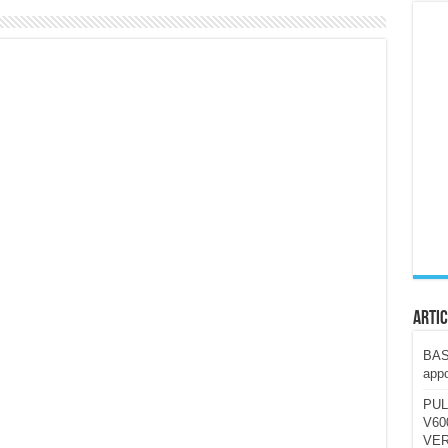
ccola, 4K e molto efficace. Ecco come va in strada
CE fa questa Lampada Letour! – RECENSIONE
della mountain bike elettrica biammortizzata.
n-Ear suonano male? Recensione EarFun Clip 2
i un semplice vetro temperato!
 su SOS, sicurezza e controllo da remoto.
cus su SOS e comandi da remoto
Artic
BAST
appo
PUL
V600
VER