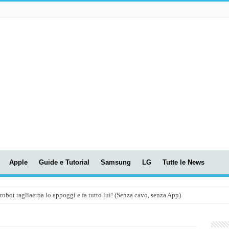
Apple
Guide e Tutorial
Samsung
LG
Tutte le News
t tagliaerba lo appoggi e fa tutto lui! (Senza cavo, senza App)
OLA! UWANT V600: Aspirapolvere senza fili con LASER VERDE!
assunti AI per le tue riunioni e lezioni universitarie