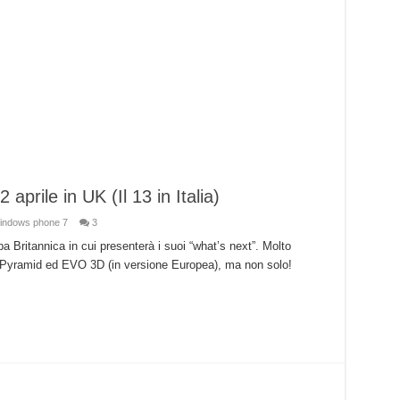
prile in UK (Il 13 in Italia)
indows phone 7
3
 Britannica in cui presenterà i suoi “what’s next”. Molto
si Pyramid ed EVO 3D (in versione Europea), ma non solo!