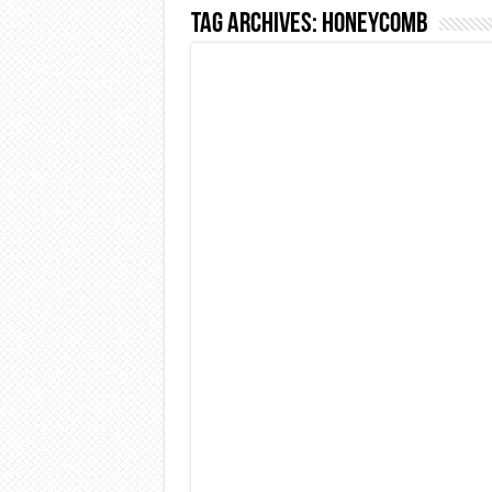
Tag Archives:
Honeycomb
Dashcam 70mai A810 Lite: Pi
NON Crederai a quanta LU
Cecotec Millor, recensione 
Chi l’ha detto che gli Ope
BENKS OMNIWARRIOR: Più d
Brondi Amico Vero 4G: Focus
Brondi Amico VERO 4G : Fo