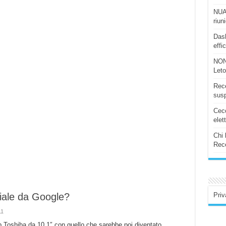
NUAS
riun
Dash
effi
NON
Let
Rece
susp
Ceco
elet
Chi 
Rece
Priv
ciale da Google?
11
ab Toshiba da 10.1″ con quello che sarebbe poi diventato