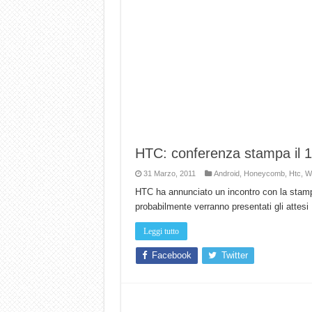
HTC: conferenza stampa il 12 a
31 Marzo, 2011
Android
,
Honeycomb
,
Htc
,
W
HTC ha annunciato un incontro con la stampa
probabilmente verranno presentati gli atte
Leggi tutto
Facebook
Twitter