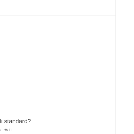
li standard?
b
11