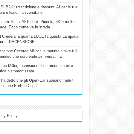
I B2-1: trascrizione e riassunti AI per le tue
ioni e lezioni universitarie
cam 70mai A810 Lite: Piccola, 4K e molto
cace. Ecco come va in strada
 Crederai a quanta LUCE fa questa Lampada
our! – RECENSIONE
nsione Cecotec Millor : la mountain bike full
ended che sorprende per versatilità.
tec Millor, recensione della mountain bike
trica biammortizzata.
l’ha detto che gli Open-Ear suonano male?
nsione EarFun Clip 2
acy Policy