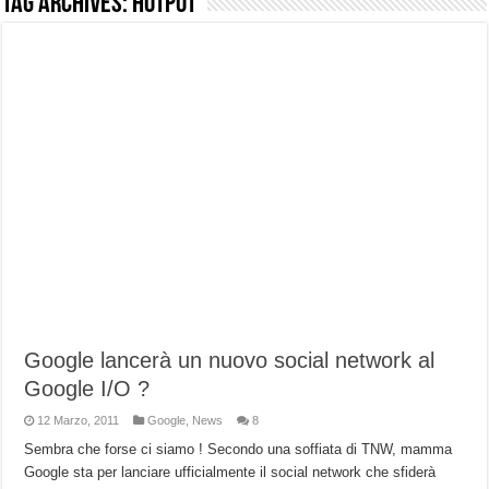
Tag Archives:
Hotpot
NUASI B2-1: trascrizione e riassunti AI per le tue riunioni e lezioni universitarie
Dashcam 70mai A810 Lite: Piccola, 4K e molto efficace. Ecco come va in strada
NON Crederai a quanta LUCE fa questa Lampada Letour! – RECENSIONE
Cecotec Millor, recensione della mountain bike elettrica biammortizzata.
Chi l’ha detto che gli Open-Ear suonano male? Recensione EarFun Clip 2
BENKS OMNIWARRIOR: Più di un semplice vetro temperato!
Brondi Amico Vero 4G: Focus su SOS, sicurezza e controllo da remoto.
Brondi Amico VERO 4G : Focus su SOS e comandi da remoto
Google lancerà un nuovo social network al
Google I/O ?
12 Marzo, 2011
Google
,
News
8
Sembra che forse ci siamo ! Secondo una soffiata di TNW, mamma
Google sta per lanciare ufficialmente il social network che sfiderà