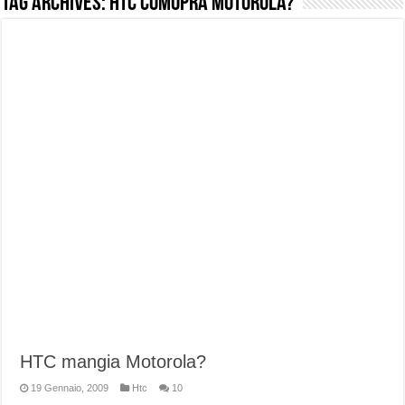
Tag Archives:
HTC comopra motorola?
NUASI B2-1: trascrizione e riassunti AI per le tue riunioni e lezioni universitarie
Dashcam 70mai A810 Lite: Piccola, 4K e molto efficace. Ecco come va in strada
NON Crederai a quanta LUCE fa questa Lampada Letour! – RECENSIONE
Cecotec Millor, recensione della mountain bike elettrica biammortizzata.
Chi l’ha detto che gli Open-Ear suonano male? Recensione EarFun Clip 2
BENKS OMNIWARRIOR: Più di un semplice vetro temperato!
Brondi Amico Vero 4G: Focus su SOS, sicurezza e controllo da remoto.
Brondi Amico VERO 4G : Focus su SOS e comandi da remoto
HTC mangia Motorola?
19 Gennaio, 2009
Htc
10