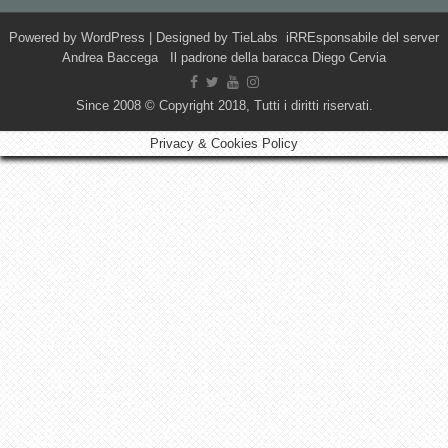
Powered by
WordPress
| Designed by
TieLabs
iRREsponsabile del server
Andrea Baccega Il padrone della baracca Diego Cervia
Since 2008 © Copyright 2018, Tutti i diritti riservati.
Privacy & Cookies Policy