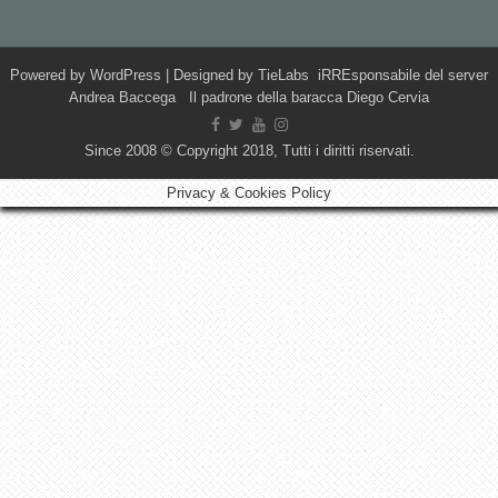
Powered by
WordPress
| Designed by
TieLabs
iRREsponsabile del server
Andrea Baccega Il padrone della baracca Diego Cervia
Since 2008 © Copyright 2018, Tutti i diritti riservati.
Privacy & Cookies Policy