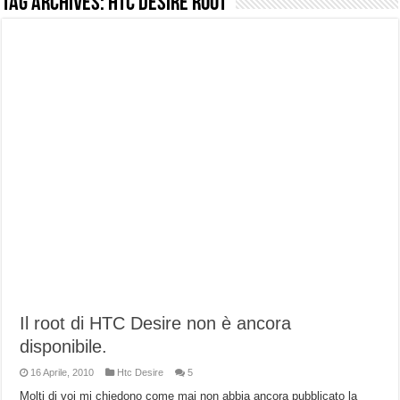
Tag Archives:
HTC Desire root
NUASI B2-1: trascrizione e riassunti AI per le tue riunioni e lezioni universitarie
Dashcam 70mai A810 Lite: Piccola, 4K e molto efficace. Ecco come va in strada
NON Crederai a quanta LUCE fa questa Lampada Letour! – RECENSIONE
Cecotec Millor, recensione della mountain bike elettrica biammortizzata.
Chi l’ha detto che gli Open-Ear suonano male? Recensione EarFun Clip 2
BENKS OMNIWARRIOR: Più di un semplice vetro temperato!
Brondi Amico Vero 4G: Focus su SOS, sicurezza e controllo da remoto.
Brondi Amico VERO 4G : Focus su SOS e comandi da remoto
Il root di HTC Desire non è ancora
disponibile.
16 Aprile, 2010
Htc Desire
5
Molti di voi mi chiedono come mai non abbia ancora pubblicato la