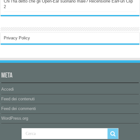
Chi l’ha detto che gli Open-Ear suonano male? Recensione EarFun Clip
2
Privacy Policy
Meta
Accedi
Feed dei contenuti
Feed dei commenti
WordPress.org