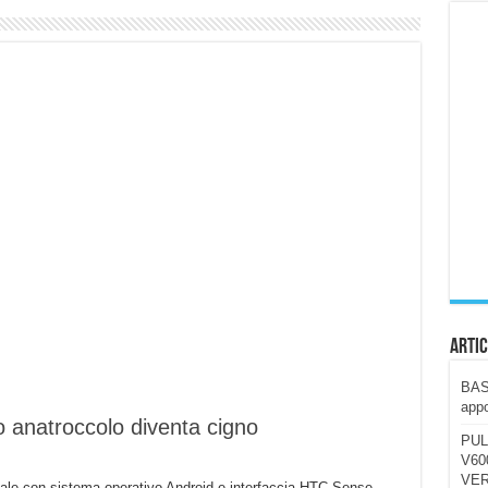
ccola, 4K e molto efficace. Ecco come va in strada
CE fa questa Lampada Letour! – RECENSIONE
della mountain bike elettrica biammortizzata.
n-Ear suonano male? Recensione EarFun Clip 2
i un semplice vetro temperato!
 su SOS, sicurezza e controllo da remoto.
cus su SOS e comandi da remoto
Artic
BAST
appo
 anatroccolo diventa cigno
PUL
V600
VER
inale con sistema operativo Android e interfaccia HTC Sense.