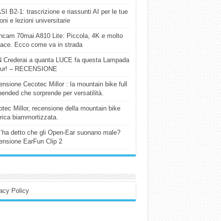
I B2-1: trascrizione e riassunti AI per le tue
ioni e lezioni universitarie
cam 70mai A810 Lite: Piccola, 4K e molto
cace. Ecco come va in strada
 Crederai a quanta LUCE fa questa Lampada
our! – RECENSIONE
nsione Cecotec Millor : la mountain bike full
ended che sorprende per versatilità.
tec Millor, recensione della mountain bike
trica biammortizzata.
l’ha detto che gli Open-Ear suonano male?
nsione EarFun Clip 2
acy Policy