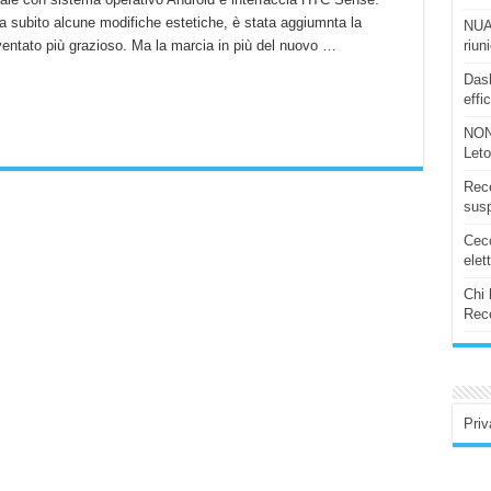
a subito alcune modifiche estetiche, è stata aggiumnta la
NUAS
entato più grazioso. Ma la marcia in più del nuovo …
riun
Dash
effi
NON
Let
Rece
susp
Ceco
elet
Chi 
Rece
Priv