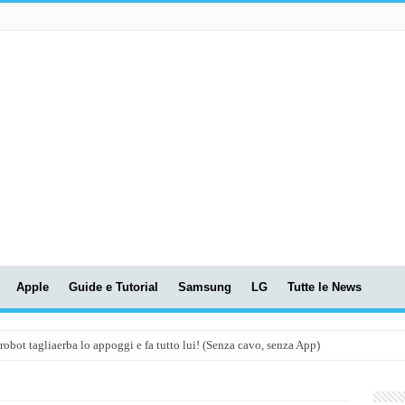
Apple
Guide e Tutorial
Samsung
LG
Tutte le News
t tagliaerba lo appoggi e fa tutto lui! (Senza cavo, senza App)
OLA! UWANT V600: Aspirapolvere senza fili con LASER VERDE!
assunti AI per le tue riunioni e lezioni universitarie