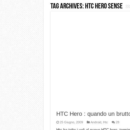
Tag Archives:
htc Hero sense
Dashcam 70mai A810 Lite: Pi
NON Crederai a quanta LU
Cecotec Millor, recensione 
Chi l’ha detto che gli Ope
BENKS OMNIWARRIOR: Più d
Brondi Amico Vero 4G: Focus
Brondi Amico VERO 4G : Fo
HTC Hero : quando un brutto
25 Giugno, 2009
Android
,
Htc
28
Htc ha tolto i veli al nuovo HTC hero, term