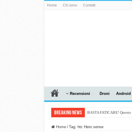
Home
Chi sono
Contatti
Recensioni
Droni
Android
Breaking News
BASTA FATICARE! Questo robo
PULISCE e SI SVUOTA DA S
Home
/
Tag:
htc Hero sense
NUASI B2-1: trascrizione e ri