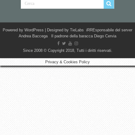
Powered by
WordPress
| Designed by
TieLabs
iRREsponsabile del server
Andrea Baccega Il padrone della baracca Diego Cervia
Since 2008 © Copyright 2018, Tutti i diritti riservati.
Privacy & Cookies Policy