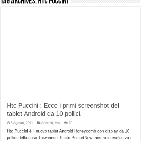
Tag Archives:
Htc puccini
NUASI B2-1: trascrizione e riassunti AI per le tue riunioni e lezioni universitarie
Dashcam 70mai A810 Lite: Piccola, 4K e molto efficace. Ecco come va in strada
NON Crederai a quanta LUCE fa questa Lampada Letour! – RECENSIONE
Cecotec Millor, recensione della mountain bike elettrica biammortizzata.
Chi l’ha detto che gli Open-Ear suonano male? Recensione EarFun Clip 2
BENKS OMNIWARRIOR: Più di un semplice vetro temperato!
Brondi Amico Vero 4G: Focus su SOS, sicurezza e controllo da remoto.
Brondi Amico VERO 4G : Focus su SOS e comandi da remoto
Htc Puccini : Ecco i primi screenshot del
tablet Android da 10 pollici.
5 Agosto, 2011
Android
,
Htc
10
Htc Puccini è il nuovo tablet Android Honeycomb con display da 10
pollici della casa Taiwanese. Il sito PocketNow mostra in esclusiva i