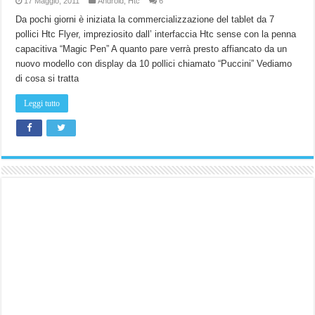
17 Maggio, 2011
Android
,
Htc
6
Da pochi giorni è iniziata la commercializzazione del tablet da 7
pollici Htc Flyer, impreziosito dall’ interfaccia Htc sense con la penna
capacitiva “Magic Pen” A quanto pare verrà presto affiancato da un
nuovo modello con display da 10 pollici chiamato “Puccini” Vediamo
di cosa si tratta
Leggi tutto