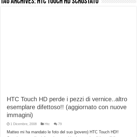
Tag Archives:
HTC Touch Hd scrostato
NUASI B2-1: trascrizione e riassunti AI per le tue riunioni e lezioni universitarie
Dashcam 70mai A810 Lite: Piccola, 4K e molto efficace. Ecco come va in strada
NON Crederai a quanta LUCE fa questa Lampada Letour! – RECENSIONE
Cecotec Millor, recensione della mountain bike elettrica biammortizzata.
Chi l’ha detto che gli Open-Ear suonano male? Recensione EarFun Clip 2
BENKS OMNIWARRIOR: Più di un semplice vetro temperato!
Brondi Amico Vero 4G: Focus su SOS, sicurezza e controllo da remoto.
Brondi Amico VERO 4G : Focus su SOS e comandi da remoto
HTC Touch HD perde i pezzi di vernice..altro
esemplare difettoso!! (aggiornato con nuove
immagini)
1 Dicembre, 2008
Htc
79
Matteo mi ha mandato le foto del suo (povero) HTC Touch HD!!