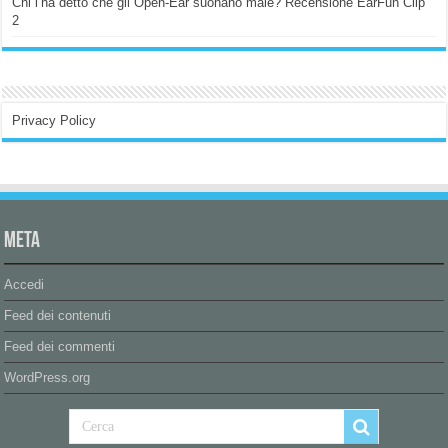
Chi l’ha detto che gli Open-Ear suonano male? Recensione EarFun Clip
2
Privacy Policy
Meta
Accedi
Feed dei contenuti
Feed dei commenti
WordPress.org