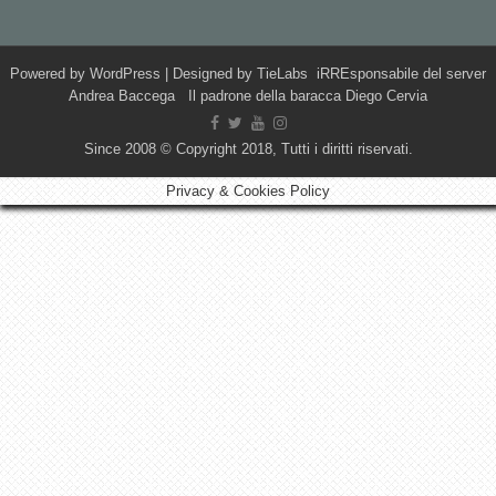
Powered by
WordPress
| Designed by
TieLabs
iRREsponsabile del server
Andrea Baccega Il padrone della baracca Diego Cervia
Since 2008 © Copyright 2018, Tutti i diritti riservati.
Privacy & Cookies Policy