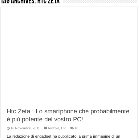
Tag Archives:
Htc Zeta
NUASI B2-1: trascrizione e riassunti AI per le tue riunioni e lezioni universitarie
Dashcam 70mai A810 Lite: Piccola, 4K e molto efficace. Ecco come va in strada
NON Crederai a quanta LUCE fa questa Lampada Letour! – RECENSIONE
Cecotec Millor, recensione della mountain bike elettrica biammortizzata.
Chi l’ha detto che gli Open-Ear suonano male? Recensione EarFun Clip 2
BENKS OMNIWARRIOR: Più di un semplice vetro temperato!
Brondi Amico Vero 4G: Focus su SOS, sicurezza e controllo da remoto.
Brondi Amico VERO 4G : Focus su SOS e comandi da remoto
Htc Zeta : Lo smartphone che probabilmente
è più potente del vostro PC!
16 Novembre, 2011
Android
,
Htc
18
La redazione di engadget ha pubblicato la prima immagine di un