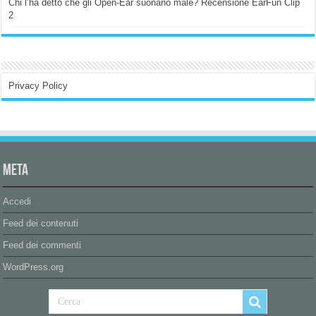
Chi l’ha detto che gli Open-Ear suonano male? Recensione EarFun Clip
2
Privacy Policy
Meta
Accedi
Feed dei contenuti
Feed dei commenti
WordPress.org