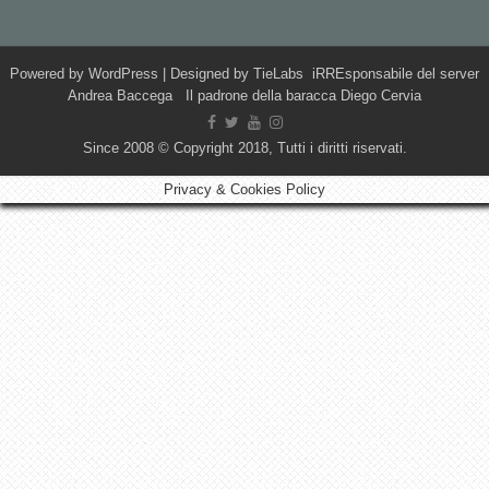
Powered by
WordPress
| Designed by
TieLabs
iRREsponsabile del server
Andrea Baccega Il padrone della baracca Diego Cervia
Since 2008 © Copyright 2018, Tutti i diritti riservati.
Privacy & Cookies Policy