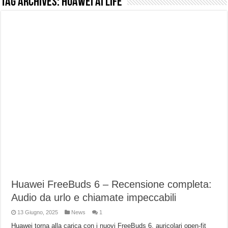
Tag Archives:
Huawei AI Life
NUASI B2-1: trascrizione e riassunti AI per le tue riunioni e lezioni universitarie
Dashcam 70mai A810 Lite: Piccola, 4K e molto efficace. Ecco come va in strada
NON Crederai a quanta LUCE fa questa Lampada Letour! – RECENSIONE
Cecotec Millor, recensione della mountain bike elettrica biammortizzata.
Chi l’ha detto che gli Open-Ear suonano male? Recensione EarFun Clip 2
BENKS OMNIWARRIOR: Più di un semplice vetro temperato!
Brondi Amico Vero 4G: Focus su SOS, sicurezza e controllo da remoto.
Brondi Amico VERO 4G : Focus su SOS e comandi da remoto
Huawei FreeBuds 6 – Recensione completa:
Audio da urlo e chiamate impeccabili
13 Giugno, 2025
News
1
Huawei torna alla carica con i nuovi FreeBuds 6, auricolari open-fit