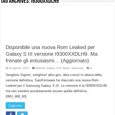
Tag Archives:
I9300XXDLH9
NUASI B2-1: trascrizione e riassunti AI per le tue riunioni e lezioni universitarie
Dashcam 70mai A810 Lite: Piccola, 4K e molto efficace. Ecco come va in strada
NON Crederai a quanta LUCE fa questa Lampada Letour! – RECENSIONE
Cecotec Millor, recensione della mountain bike elettrica biammortizzata.
Chi l’ha detto che gli Open-Ear suonano male? Recensione EarFun Clip 2
Disponibile una nuova Rom Leaked per
BENKS OMNIWARRIOR: Più di un semplice vetro temperato!
Galaxy S III versione I9300XXDLH9. Ma
Brondi Amico Vero 4G: Focus su SOS, sicurezza e controllo da remoto.
frenate gli entusiasmi… (Aggiornato)
Brondi Amico VERO 4G : Focus su SOS e comandi da remoto
31 Agosto, 2012
Android
,
Galaxy S III
,
News
,
Samsung
8
Venghino Signori, venghino! altro giro, altra corsa! In attesa della
versione definitiva, SamFirmware ha rilasciato una nuova Rom
Leaked per il Samsung Galaxy S III. La versione è la I9300XXDLH9,
ma non sembra assolutamente essere quella definitiva..
{IMU_468_60}
Leggi tutto