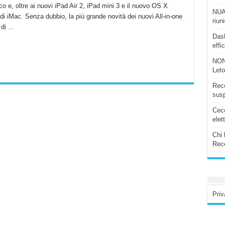
 e, oltre ai nuovi iPad Air 2, iPad mini 3 e il nuovo OS X
NUAS
i iMac. Senza dubbio, la più grande novità dei nuovi All-in-one
riun
i di …
Dash
effi
NON
Let
Rece
susp
Ceco
elet
Chi 
Rece
Priv