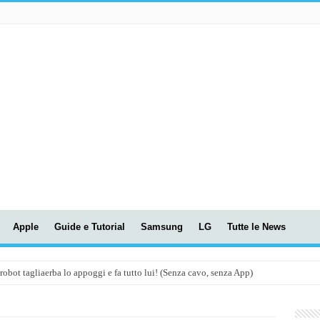
Apple
Guide e Tutorial
Samsung
LG
Tutte le News
t tagliaerba lo appoggi e fa tutto lui! (Senza cavo, senza App)
OLA! UWANT V600: Aspirapolvere senza fili con LASER VERDE!
assunti AI per le tue riunioni e lezioni universitarie