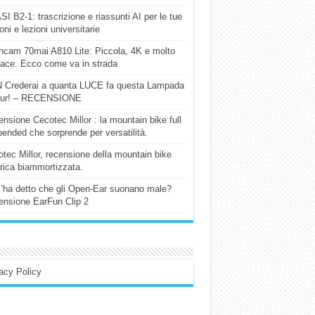
I B2-1: trascrizione e riassunti AI per le tue
ioni e lezioni universitarie
cam 70mai A810 Lite: Piccola, 4K e molto
cace. Ecco come va in strada
 Crederai a quanta LUCE fa questa Lampada
our! – RECENSIONE
nsione Cecotec Millor : la mountain bike full
ended che sorprende per versatilità.
tec Millor, recensione della mountain bike
trica biammortizzata.
l’ha detto che gli Open-Ear suonano male?
nsione EarFun Clip 2
acy Policy