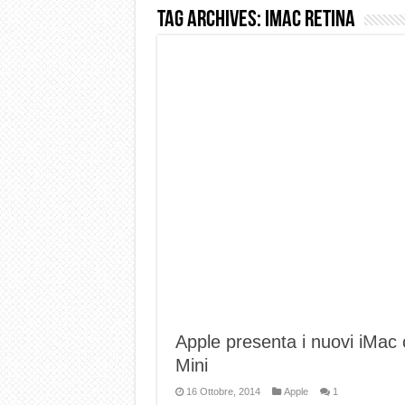
Tag Archives:
iMac Retina
Dashcam 70mai A810 Lite: Pi
NON Crederai a quanta LU
Cecotec Millor, recensione 
Chi l’ha detto che gli Ope
BENKS OMNIWARRIOR: Più d
Brondi Amico Vero 4G: Focus
Brondi Amico VERO 4G : Fo
Apple presenta i nuovi iMac 
Mini
16 Ottobre, 2014
Apple
1