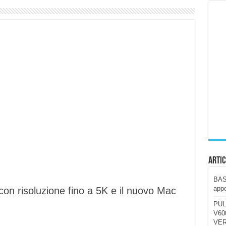
ccola, 4K e molto efficace. Ecco come va in strada
CE fa questa Lampada Letour! – RECENSIONE
della mountain bike elettrica biammortizzata.
n-Ear suonano male? Recensione EarFun Clip 2
i un semplice vetro temperato!
 su SOS, sicurezza e controllo da remoto.
cus su SOS e comandi da remoto
Artic
BAST
appo
con risoluzione fino a 5K e il nuovo Mac
PUL
V600
VER