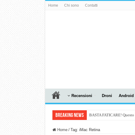
Home
Chi sono
Contatti
Recensioni
Droni
Android
Breaking News
BASTA FATICARE! Questo robo
PULISCE e SI SVUOTA DA S
Home
/
Tag:
iMac Retina
NUASI B2-1: trascrizione e ri