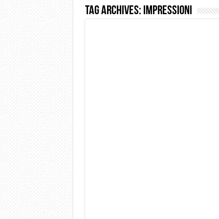
Tag Archives:
impressioni
Dashcam 70mai A810 Lite: Pi
NON Crederai a quanta LU
Cecotec Millor, recensione 
Chi l’ha detto che gli Ope
BENKS OMNIWARRIOR: Più d
Brondi Amico Vero 4G: Focus
Brondi Amico VERO 4G : Fo