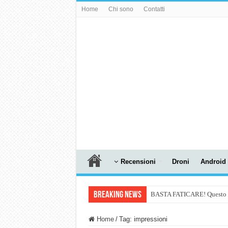
Home
Chi sono
Contatti
Recensioni
Droni
Android
Breaking News
BASTA FATICARE! Questo robo
PULISCE e SI SVUOTA DA S
Home
/
Tag:
impressioni
NUASI B2-1: trascrizione e ri