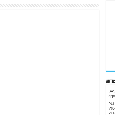
ccola, 4K e molto efficace. Ecco come va in strada
CE fa questa Lampada Letour! – RECENSIONE
della mountain bike elettrica biammortizzata.
n-Ear suonano male? Recensione EarFun Clip 2
i un semplice vetro temperato!
 su SOS, sicurezza e controllo da remoto.
cus su SOS e comandi da remoto
Artic
BAST
appo
PUL
V600
VER