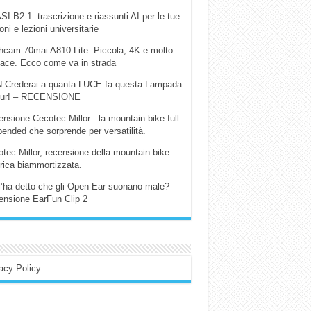
I B2-1: trascrizione e riassunti AI per le tue
ioni e lezioni universitarie
cam 70mai A810 Lite: Piccola, 4K e molto
cace. Ecco come va in strada
 Crederai a quanta LUCE fa questa Lampada
our! – RECENSIONE
nsione Cecotec Millor : la mountain bike full
ended che sorprende per versatilità.
tec Millor, recensione della mountain bike
trica biammortizzata.
l’ha detto che gli Open-Ear suonano male?
nsione EarFun Clip 2
acy Policy