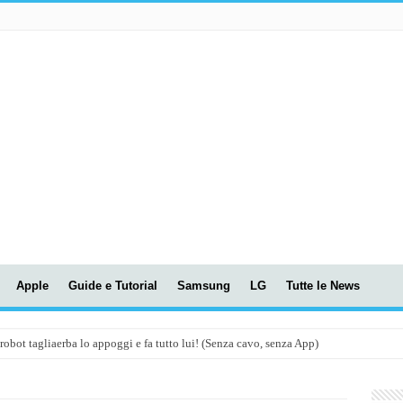
Apple
Guide e Tutorial
Samsung
LG
Tutte le News
t tagliaerba lo appoggi e fa tutto lui! (Senza cavo, senza App)
OLA! UWANT V600: Aspirapolvere senza fili con LASER VERDE!
assunti AI per le tue riunioni e lezioni universitarie