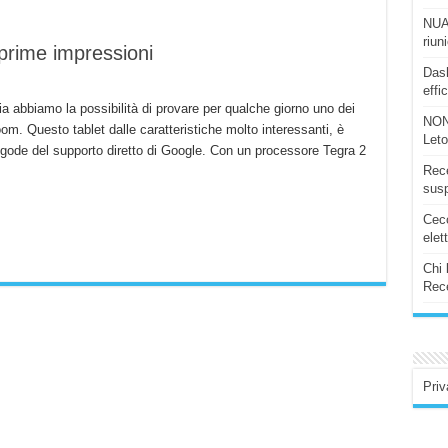
NUAS
riun
prime impressioni
Dash
effi
ia abbiamo la possibilità di provare per qualche giorno uno dei
NON
om. Questo tablet dalle caratteristiche molto interessanti, è
Let
 gode del supporto diretto di Google. Con un processore Tegra 2
Rece
susp
Ceco
elet
Chi 
Rece
Priv