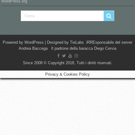
WordPress.org
Powered by
WordPress
| Designed by
TieLabs
iRREsponsabile del server
Andrea Baccega Il padrone della baracca Diego Cervia
Since 2008 © Copyright 2018, Tutti i diritti riservati.
Privacy & Cookies Policy