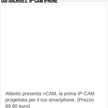
Tag Archives:
IP-CAM Iphone
NUASI B2-1: trascrizione e riassunti AI per le tue riunioni e lezioni universitarie
Dashcam 70mai A810 Lite: Piccola, 4K e molto efficace. Ecco come va in strada
NON Crederai a quanta LUCE fa questa Lampada Letour! – RECENSIONE
Cecotec Millor, recensione della mountain bike elettrica biammortizzata.
Chi l’ha detto che gli Open-Ear suonano male? Recensione EarFun Clip 2
BENKS OMNIWARRIOR: Più di un semplice vetro temperato!
Brondi Amico Vero 4G: Focus su SOS, sicurezza e controllo da remoto.
Brondi Amico VERO 4G : Focus su SOS e comandi da remoto
Atlantis presenta +CAM, la prima IP-CAM
progettata per il tuo smartphone. (Prezzo
89,90 euro)