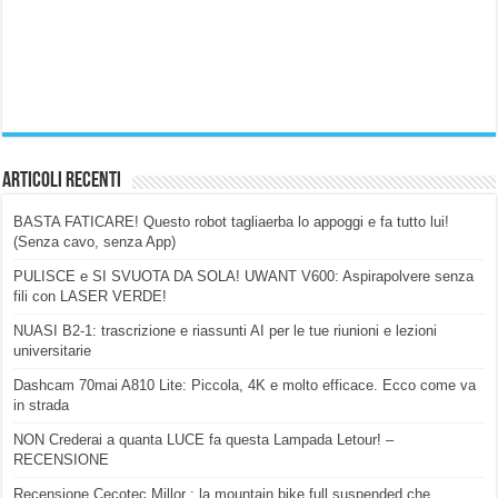
Articoli Recenti
BASTA FATICARE! Questo robot tagliaerba lo appoggi e fa tutto lui!
(Senza cavo, senza App)
PULISCE e SI SVUOTA DA SOLA! UWANT V600: Aspirapolvere senza
fili con LASER VERDE!
NUASI B2-1: trascrizione e riassunti AI per le tue riunioni e lezioni
universitarie
Dashcam 70mai A810 Lite: Piccola, 4K e molto efficace. Ecco come va
in strada
NON Crederai a quanta LUCE fa questa Lampada Letour! –
RECENSIONE
Recensione Cecotec Millor : la mountain bike full suspended che