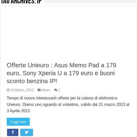
Tag Archives:
IP
NUASI B2-1: trascrizione e riassunti AI per le tue riunioni e lezioni universitarie
Dashcam 70mai A810 Lite: Piccola, 4K e molto efficace. Ecco come va in strada
NON Crederai a quanta LUCE fa questa Lampada Letour! – RECENSIONE
Cecotec Millor, recensione della mountain bike elettrica biammortizzata.
Chi l’ha detto che gli Open-Ear suonano male? Recensione EarFun Clip 2
BENKS OMNIWARRIOR: Più di un semplice vetro temperato!
Offerte Unieuro : Asus Memo Pad a 179
Brondi Amico Vero 4G: Focus su SOS, sicurezza e controllo da remoto.
euro, Sony Xperia U a 179 euro e buoni
Brondi Amico VERO 4G : Focus su SOS e comandi da remoto
sconto benzina IP!
19 Marzo, 2013
News
1
Tempo di nuove interessanti offerte per la catena di elettronica
Unieuro. Diamo uno sguardo al volantino, valido dal 21 marzo 2013 al
3 Aprile 2013.
Leggi tutto