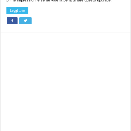
prime impressioni e se ne vale la pena di fare questo upgrade.
Leggi tutto