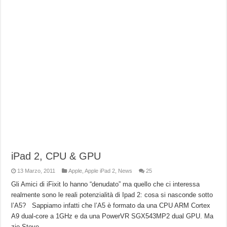
iPad 2, CPU & GPU
13 Marzo, 2011
Apple
,
Apple iPad 2
,
News
25
Gli Amici di iFixit lo hanno “denudato” ma quello che ci interessa
realmente sono le reali potenzialità di Ipad 2: cosa si nasconde sotto
l’A5? Sappiamo infatti che l’A5 è formato da una CPU ARM Cortex
A9 dual-core a 1GHz e da una PowerVR SGX543MP2 dual GPU. Ma
zio Steve …