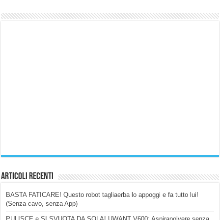
Articoli Recenti
BASTA FATICARE! Questo robot tagliaerba lo appoggi e fa tutto lui!
(Senza cavo, senza App)
PULISCE e SI SVUOTA DA SOLA! UWANT V600: Aspirapolvere senza