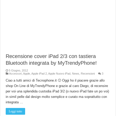
Recensione cover iPad 2/3 con tastiera
Bluetooth integrata by MyTrendyPhone!
5 Giugno, 2012
Accessori
,
Apple
,
Apple iPad 2
,
Apple Nuovo iPad
,
News
,
Recensioni
3
Ciao a tutti amici di Tecnophone.it 🙂 Oggi ho il piacere grazie allo
shop On Line di MyTrendyPhone e grazie al caro Diego, di recensire
per voi una splendida custodia iPad 3/2 (o nuovo iPad fate un po voi)
in simil pelle dal design molto semplice e curato ma soprattutto con
integrata …
Leggi tutto