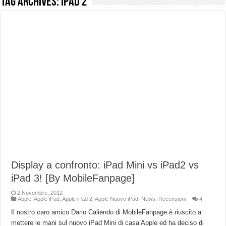
Tag Archives:
iPad 2
NUASI B2-1: trascrizione e riassunti AI per le tue riunioni e lezioni universitarie
Dashcam 70mai A810 Lite: Piccola, 4K e molto efficace. Ecco come va in strada
NON Crederai a quanta LUCE fa questa Lampada Letour! – RECENSIONE
Cecotec Millor, recensione della mountain bike elettrica biammortizzata.
Chi l’ha detto che gli Open-Ear suonano male? Recensione EarFun Clip 2
BENKS OMNIWARRIOR: Più di un semplice vetro temperato!
Brondi Amico Vero 4G: Focus su SOS, sicurezza e controllo da remoto.
Brondi Amico VERO 4G : Focus su SOS e comandi da remoto
Display a confronto: iPad Mini vs iPad2 vs
iPad 3! [By MobileFanpage]
2 Novembre, 2012
Apple
,
Apple iPad
,
Apple iPad 2
,
Apple Nuovo iPad
,
News
,
Recensioni
4
Il nostro caro amico Dario Caliendo di MobileFanpage è riuscito a
mettere le mani sul nuovo iPad Mini di casa Apple ed ha deciso di