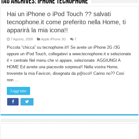
Tag Archives:
iphone tecnophone
NUASI B2-1: trascrizione e riassunti AI per le tue riunioni e lezioni universitarie
Hai un iPhone o iPod Touch ?? salvati
Dashcam 70mai A810 Lite: Piccola, 4K e molto efficace. Ecco come va in strada
tecnophone.it come preferito nella Home, ti
NON Crederai a quanta LUCE fa questa Lampada Letour! – RECENSIONE
apparirà la mia icona!!
Cecotec Millor, recensione della mountain bike elettrica biammortizzata.
7 Agosto, 2008
Apple iPhone 3G
7
Piccola “chicca” su tecnophone.it!! Se avete un iPhone 2G /3G
Chi l’ha detto che gli Open-Ear suonano male? Recensione EarFun Clip 2
oppure un iPod Touch, collegatevi a www.tecnophone.it e selezionate
BENKS OMNIWARRIOR: Più di un semplice vetro temperato!
il + centrale Nel menu che vi appare, selezionate AGGIUNGI A
HOME Ed avrete una piacevole sorpresa!! Nella vostra Home,
Brondi Amico Vero 4G: Focus su SOS, sicurezza e controllo da remoto.
troverete la mia Favicon, disegnata da p@sco!! Carino no?? Così
Brondi Amico VERO 4G : Focus su SOS e comandi da remoto
non …
Leggi tutto