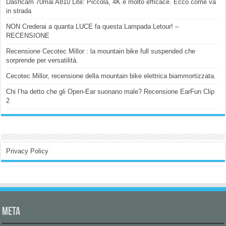
Dashcam 70mai A810 Lite: Piccola, 4K e molto efficace. Ecco come va
in strada
NON Crederai a quanta LUCE fa questa Lampada Letour! –
RECENSIONE
Recensione Cecotec Millor : la mountain bike full suspended che
sorprende per versatilità.
Cecotec Millor, recensione della mountain bike elettrica biammortizzata.
Chi l’ha detto che gli Open-Ear suonano male? Recensione EarFun Clip
2
Privacy Policy
Meta