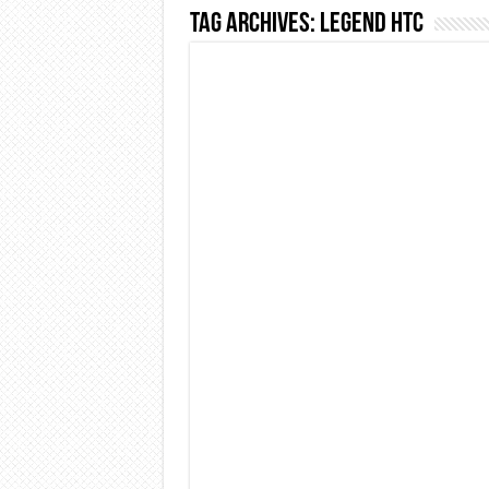
Tag Archives:
legend htc
Dashcam 70mai A810 Lite: Pi
NON Crederai a quanta LU
Cecotec Millor, recensione 
Chi l’ha detto che gli Ope
BENKS OMNIWARRIOR: Più d
Brondi Amico Vero 4G: Focus
Brondi Amico VERO 4G : Fo