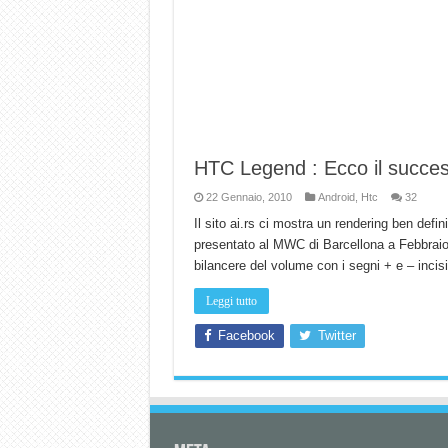
HTC Legend : Ecco il succe
22 Gennaio, 2010
Android
,
Htc
32
Il sito ai.rs ci mostra un rendering ben de
presentato al MWC di Barcellona a Febbraio. 
bilancere del volume con i segni + e – inci
Leggi tutto
Facebook
Twitter