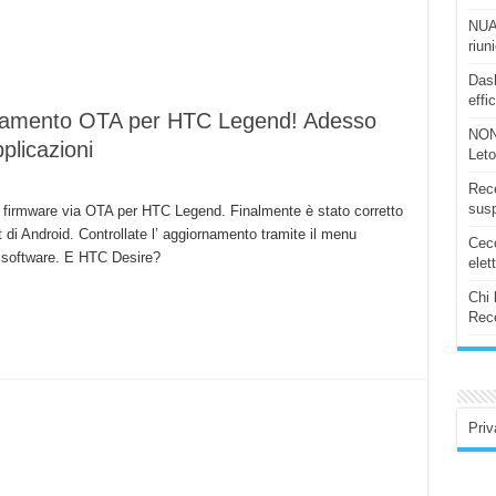
NUAS
riun
Dash
effi
rnamento OTA per HTC Legend! Adesso
NON
plicazioni
Let
Rece
susp
firmware via OTA per HTC Legend. Finalmente è stato corretto
 di Android. Controllate l’ aggiornamento tramite il menu
Ceco
 software. E HTC Desire?
elet
Chi 
Rece
Priv