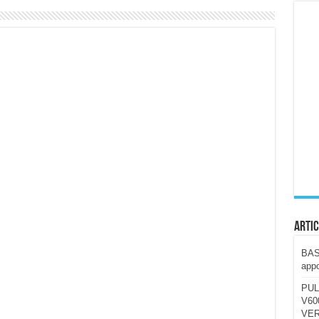
ccola, 4K e molto efficace. Ecco come va in strada
CE fa questa Lampada Letour! – RECENSIONE
della mountain bike elettrica biammortizzata.
n-Ear suonano male? Recensione EarFun Clip 2
i un semplice vetro temperato!
 su SOS, sicurezza e controllo da remoto.
cus su SOS e comandi da remoto
Artic
BAST
appo
PUL
V600
VER