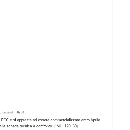
c Legend
54
FCC e si appresta ad essere commercializzato entro Aprile.
n la scheda tecnica a confronto. {IMU_120_60}