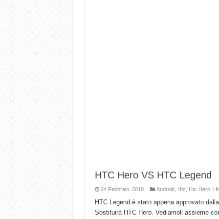
HTC Hero VS HTC Legend
24 Febbraio, 2010
Android
,
Htc
,
Htc Hero
,
Ht
HTC Legend è stato appena approvato dalla 
Sostituirà HTC Hero. Vediamoli assieme co