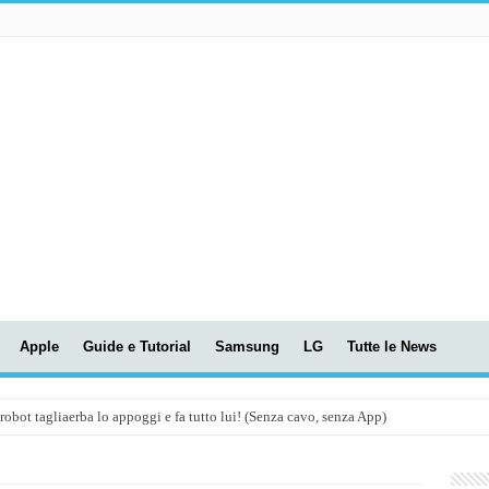
Apple
Guide e Tutorial
Samsung
LG
Tutte le News
t tagliaerba lo appoggi e fa tutto lui! (Senza cavo, senza App)
OLA! UWANT V600: Aspirapolvere senza fili con LASER VERDE!
assunti AI per le tue riunioni e lezioni universitarie