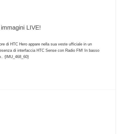
 immagini LIVE!
re di HTC Hero appare nella sua veste ufficiale in un
resenza di interfaccia HTC Sense con Radio FM! In basso
ro.. {IMU_468_60}