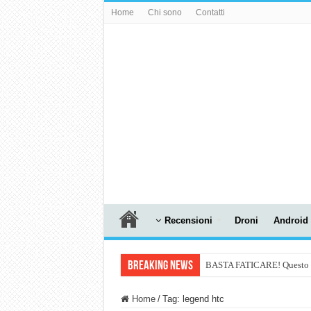
Home
Chi sono
Contatti
Recensioni
Droni
Android
Breaking News
BASTA FATICARE! Questo robo
PULISCE e SI SVUOTA DA S
Home
/
Tag:
legend htc
NUASI B2-1: trascrizione e ri