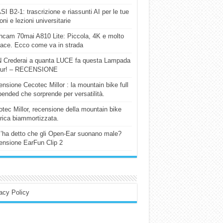
I B2-1: trascrizione e riassunti AI per le tue
ioni e lezioni universitarie
cam 70mai A810 Lite: Piccola, 4K e molto
cace. Ecco come va in strada
 Crederai a quanta LUCE fa questa Lampada
our! – RECENSIONE
nsione Cecotec Millor : la mountain bike full
ended che sorprende per versatilità.
tec Millor, recensione della mountain bike
trica biammortizzata.
l’ha detto che gli Open-Ear suonano male?
nsione EarFun Clip 2
acy Policy