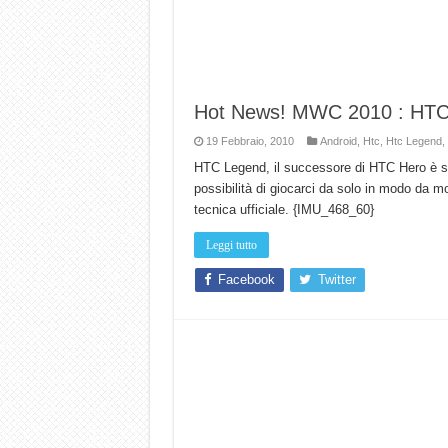
Hot News! MWC 2010 : HTC 
19 Febbraio, 2010
Android
,
Htc
,
Htc Legend
,
HTC Legend, il successore di HTC Hero è st
possibilità di giocarci da solo in modo da mo
tecnica ufficiale. {IMU_468_60}
Leggi tutto
Facebook
Twitter