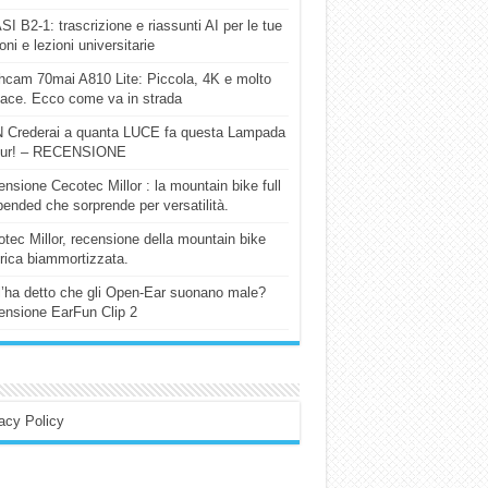
I B2-1: trascrizione e riassunti AI per le tue
ioni e lezioni universitarie
cam 70mai A810 Lite: Piccola, 4K e molto
cace. Ecco come va in strada
 Crederai a quanta LUCE fa questa Lampada
our! – RECENSIONE
nsione Cecotec Millor : la mountain bike full
ended che sorprende per versatilità.
tec Millor, recensione della mountain bike
trica biammortizzata.
l’ha detto che gli Open-Ear suonano male?
nsione EarFun Clip 2
acy Policy