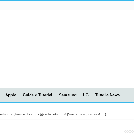
Apple
Guide e Tutorial
Samsung
LG
Tutte le News
t tagliaerba lo appoggi e fa tutto lui! (Senza cavo, senza App)
OLA! UWANT V600: Aspirapolvere senza fili con LASER VERDE!
assunti AI per le tue riunioni e lezioni universitarie