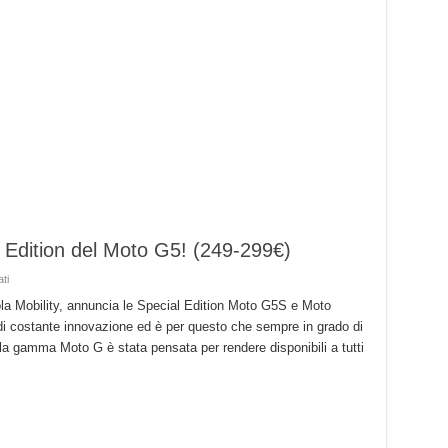
 Edition del Moto G5! (249-299€)
su
ti
Motorola
presenta
ola Mobility, annuncia le Special Edition Moto G5S e Moto
le
 costante innovazione ed è per questo che sempre in grado di
Special
Edition
zio la gamma Moto G è stata pensata per rendere disponibili a tutti
del
Moto
G5!
(249-
299€)