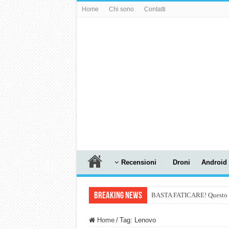
Home
Chi sono
Contatti
Recensioni
Droni
Android
Breaking News
BASTA FATICARE! Questo robo
PULISCE e SI SVUOTA DA S
Home
/
Tag:
Lenovo
NUASI B2-1: trascrizione e ri