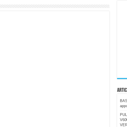
ccola, 4K e molto efficace. Ecco come va in strada
CE fa questa Lampada Letour! – RECENSIONE
della mountain bike elettrica biammortizzata.
n-Ear suonano male? Recensione EarFun Clip 2
i un semplice vetro temperato!
 su SOS, sicurezza e controllo da remoto.
cus su SOS e comandi da remoto
Artic
BAST
appo
PUL
V600
VER