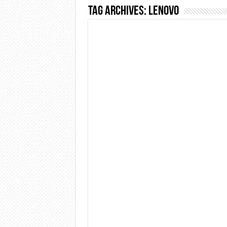
Tag Archives:
Lenovo
Dashcam 70mai A810 Lite: Pi
NON Crederai a quanta LU
Cecotec Millor, recensione 
Chi l’ha detto che gli Ope
BENKS OMNIWARRIOR: Più d
Brondi Amico Vero 4G: Focus
Brondi Amico VERO 4G : Fo