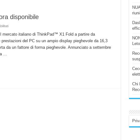
NUAS
riun
ra disponibile
Dash
su
litati
effi
Lenovo
ThinkPad
il mercato italiano di ThinkPad™ X1 Fold a partire da
X1
NON
e prestazioni del PC su un ampio display pieghevole da 16,3
Fold
Let
–
fferta da un fattore di forma pieghevole. Annunciato a settembre
ora
disponibile
Rece
 a …
susp
Ceco
elet
Chi 
Rece
Priv