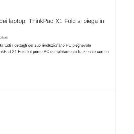
dei laptop, ThinkPad X1 Fold si piega in
su
litati
Lenovo
rivoluziona
tutti i dettagli del suo rivoluzionario PC pieghevole
il
inkPad X1 Fold è il primo PC completamente funzionale con un
mondo
dei
laptop,
ThinkPad
X1
Fold
si
piega
in
due!