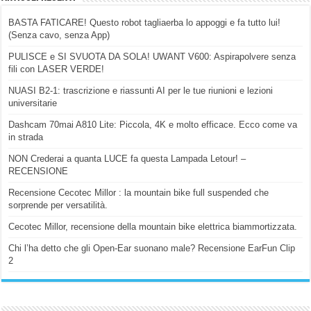
BASTA FATICARE! Questo robot tagliaerba lo appoggi e fa tutto lui!
(Senza cavo, senza App)
PULISCE e SI SVUOTA DA SOLA! UWANT V600: Aspirapolvere senza
fili con LASER VERDE!
NUASI B2-1: trascrizione e riassunti AI per le tue riunioni e lezioni
universitarie
Dashcam 70mai A810 Lite: Piccola, 4K e molto efficace. Ecco come va
in strada
NON Crederai a quanta LUCE fa questa Lampada Letour! –
RECENSIONE
Recensione Cecotec Millor : la mountain bike full suspended che
sorprende per versatilità.
Cecotec Millor, recensione della mountain bike elettrica biammortizzata.
Chi l’ha detto che gli Open-Ear suonano male? Recensione EarFun Clip
2