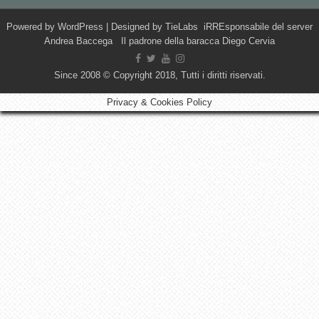
Powered by
WordPress
| Designed by
TieLabs
iRREsponsabile del server
Andrea Baccega Il padrone della baracca Diego Cervia
Since 2008 © Copyright 2018, Tutti i diritti riservati.
Privacy & Cookies Policy