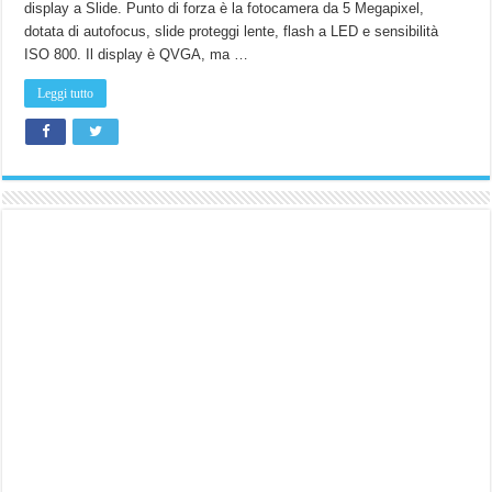
display a Slide. Punto di forza è la fotocamera da 5 Megapixel,
megapixel!
ecco
dotata di autofocus, slide proteggi lente, flash a LED e sensibilità
il
KC550
ISO 800. Il display è QVGA, ma …
Leggi tutto