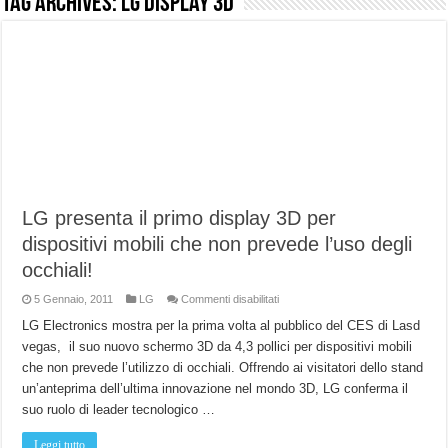
Tag Archives:
LG display 3D
NUASI B2-1: trascrizione e riassunti AI per le tue riunioni e lezioni universitarie
Dashcam 70mai A810 Lite: Piccola, 4K e molto efficace. Ecco come va in strada
NON Crederai a quanta LUCE fa questa Lampada Letour! – RECENSIONE
Cecotec Millor, recensione della mountain bike elettrica biammortizzata.
Chi l’ha detto che gli Open-Ear suonano male? Recensione EarFun Clip 2
BENKS OMNIWARRIOR: Più di un semplice vetro temperato!
LG presenta il primo display 3D per
Brondi Amico Vero 4G: Focus su SOS, sicurezza e controllo da remoto.
dispositivi mobili che non prevede l’uso degli
Brondi Amico VERO 4G : Focus su SOS e comandi da remoto
occhiali!
su
5 Gennaio, 2011
LG
Commenti disabilitati
LG
presenta
LG Electronics mostra per la prima volta al pubblico del CES di Lasd
il
vegas, il suo nuovo schermo 3D da 4,3 pollici per dispositivi mobili
primo
display
che non prevede l’utilizzo di occhiali. Offrendo ai visitatori dello stand
3D
per
un’anteprima dell’ultima innovazione nel mondo 3D, LG conferma il
dispositivi
mobili
suo ruolo di leader tecnologico …
che
non
prevede
Leggi tutto