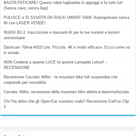
BASTA FATICARE! Questo robot tagliaerba lo appoggi e fa tutto lui!
(Senza cavo, senza App)
PULISCE e SI SVUOTA DA SOLA! UWANT V600: Aspirapolvere senza
fili con LASER VERDE!
NUASI B2-1: trascrizione e riassunti AI per le tue riunioni e lezioni
universitarie
Dashcam 70mai A810 Lite: Piccola, 4K e molto efficace. Ecco come va
in strada
NON Crederai a quanta LUCE fa questa Lampada Letour! –
RECENSIONE
Recensione Cecotec Millor : la mountain bike full suspended che
sorprende per versatilità.
Cecotec Millor, recensione della mountain bike elettrica biammortizzata.
Chi l’ha detto che gli Open-Ear suonano male? Recensione EarFun Clip
2