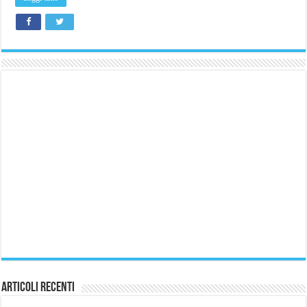
l’uso
degli
occhiali!
Articoli Recenti